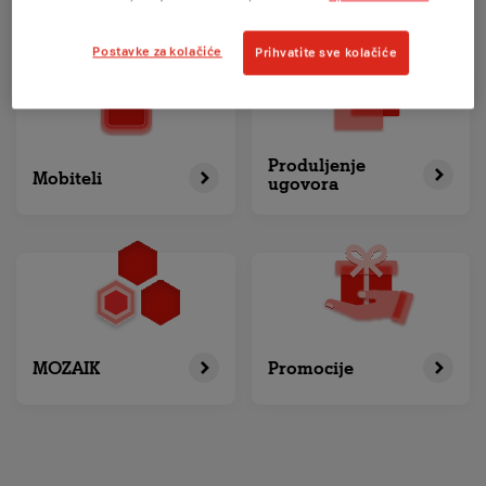
Postavke za kolačiće
Prihvatite sve kolačiće
Produljenje
Mobiteli
ugovora
MOZAIK
Promocije