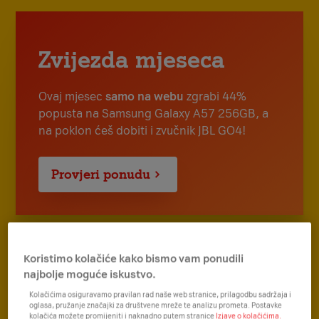
Zvijezda mjeseca
Ovaj mjesec
samo na webu
zgrabi 44%
popusta na Samsung Galaxy A57 256GB, a
na poklon ćeš dobiti i zvučnik JBL GO4!
Provjeri ponudu
Koristimo kolačiće kako bismo vam ponudili
najbolje moguće iskustvo.
Kolačićima osiguravamo pravilan rad naše web stranice, prilagodbu sadržaja i
oglasa, pružanje značajki za društvene mreže te analizu prometa. Postavke
kolačića možete promijeniti i naknadno putem stranice
Izjave o kolačićima.