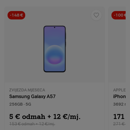
-148 €
-100 €
ZVIJEZDA MJESECA
APPLE
Samsung Galaxy A57
iPhone
256GB · 5G
3692 mA
5 € odmah + 12 €/mj.
171 
153 € odmah + 12 €/mj.
271 € od