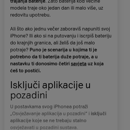
trajanja baterije
. Zato baterija kod većine
modela traje oko jedan dan ili malo više, uz
redovitu upotrebu.
Ali što ako jednu večer zaboraviš napuniti svoj
iPhone? Ili ako si na putovanju i iscrpiš bateriju
do krajnjih granica, ali želiš da još malo
potraje?
Puno je scenarija u kojima ti je
potrebno da ti baterija duže potraje, a u
nastavku ti donosimo četiri
savjeta
uz koja
ćeš to postići.
Isključi aplikacije u
pozadini
U postavkama svog iPhonea potraži
„Osvježavanje aplikacija u pozadini“ i
isključi
aplikacije koje se ne trebaju stalno
osvježavati u pozadini sustava
.