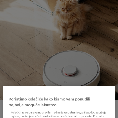
Koristimo kolačiće kako bismo vam ponudili
najbolje moguće iskustvo.
Kako se tehnologija infiltrirala u sve pore života, sve je
Kolačićima osiguravamo pravilan rad naše web stranice, prilagodbu sadržaja i
oglasa, pružanje značajki za društvene mreže te analizu prometa. Postavke