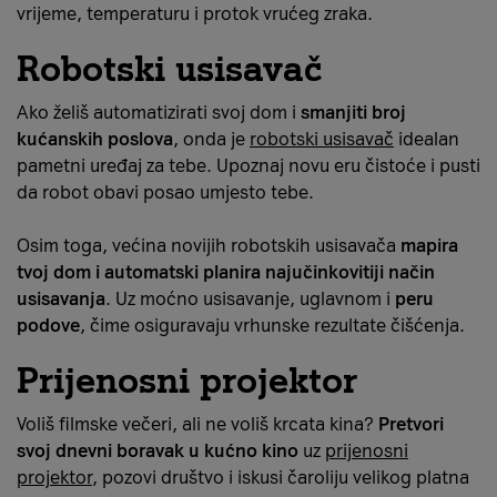
vrijeme, temperaturu i protok vrućeg zraka.
Robotski usisavač
Ako želiš automatizirati svoj dom i
smanjiti broj
kućanskih poslova
, onda je
robotski usisavač
idealan
pametni uređaj za tebe. Upoznaj novu eru čistoće i pusti
da robot obavi posao umjesto tebe.
Osim toga, većina novijih robotskih usisavača
mapira
tvoj dom i automatski planira najučinkovitiji način
usisavanja
. Uz moćno usisavanje, uglavnom i
peru
podove
, čime osiguravaju vrhunske rezultate čišćenja.
Prijenosni projektor
Voliš filmske večeri, ali ne voliš krcata kina?
Pretvori
svoj dnevni boravak u kućno kino
uz
prijenosni
projektor
, pozovi društvo i iskusi čaroliju velikog platna