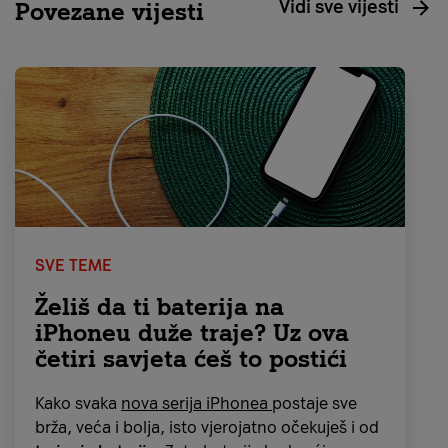
Vidi sve vijesti
Povezane vijesti
SVE TEME
Želiš da ti baterija na
iPhoneu duže traje? Uz ova
četiri savjeta ćeš to postići
Kako svaka
nova serija iPhonea
postaje sve
brža, veća i bolja, isto vjerojatno očekuješ i od