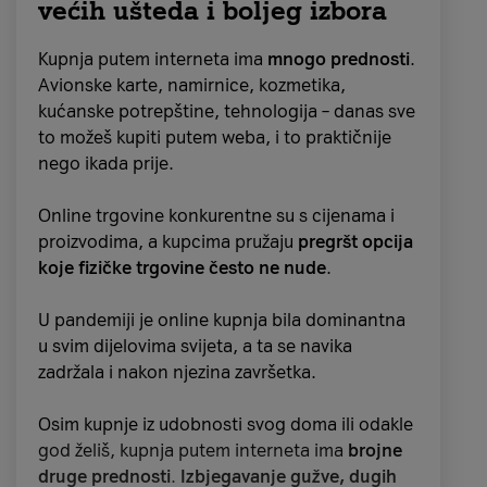
većih ušteda i boljeg izbora
Nemoj zatvarati sve
aplikacije
Kupnja putem interneta ima
mnogo prednosti
.
Avionske karte, namirnice, kozmetika,
Iako ti se ovaj savjet možda čini
kućanske potrepštine, tehnologija – danas sve
kontroverznim, Apple je u iOS-u
usavršio
to možeš kupiti putem weba, i to praktičnije
multitasking
. Točnije, aplikacije koje se ne
nego ikada prije.
koriste u pozadini jednostavno su
stavljene u
stanje mirovanja
, sve dok se ponovno ne
Online trgovine konkurentne su s cijenama i
otvore.
proizvodima, a kupcima pružaju
pregršt opcija
koje fizičke trgovine često ne nude
.
Dakle, ako želiš uštedjeti bateriju na svom
iPhoneu, upamti da
ne moraš zatvoriti
U pandemiji je online kupnja bila dominantna
aplikacije
jer ti to uz bateriju, troši vrijeme i
u svim dijelovima svijeta, a ta se navika
resurse
.
zadržala i nakon njezina završetka.
Uključi Low Power
Osim kupnje iz udobnosti svog doma ili odakle
Mode
god želiš, kupnja putem interneta ima
brojne
druge prednosti
.
Izbjegavanje gužve, dugih