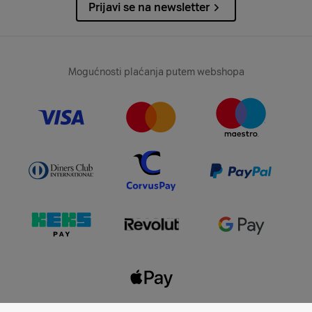
Prijavi se na newsletter
Izbjegavaš gužve
Pandemija koronavirusa
promijenila je puno
toga, poput načina na koji pristupamo kupnji
Mogućnosti plaćanja putem webshopa
namirnica do toga kako uživamo u raznim
oblicima zabave. Izbjegavanje gužvi postala je
norma, a iako to više nije potrebno, mnogi
kupci i dalje preferiraju tako kupovati. Posjet
trgovačkim centrima, posebno zbog neradnih
nedjelja, pretvorio se u
gnjavažu s parkingom i
gužvom.
Kada kupuješ putem interneta,
izbjegavaš
duge redove na blagajni, štediš novac na
benzinu i preskačeš duga kruženja po
parkiralištu
.
Praktičnost