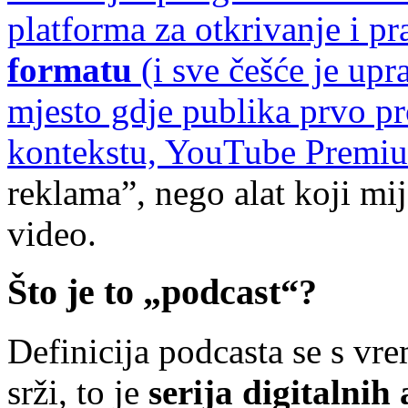
platforma za otkrivanje i p
formatu
(i sve češće je up
mjesto gdje publika prvo p
kontekstu,
YouTube Premi
reklama”, nego alat koji m
video.
Što je to „podcast“?
Definicija podcasta se s vr
srži, to je
serija digitalnih