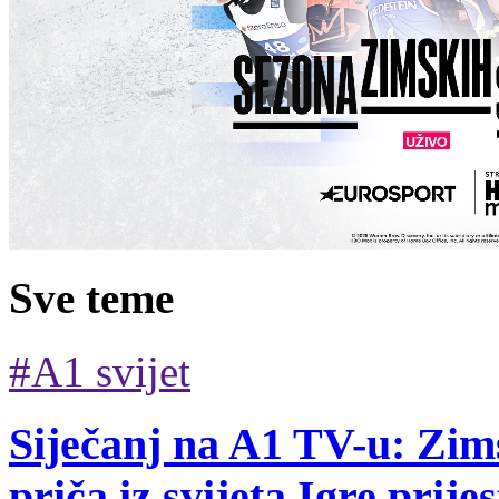
Sve teme
#A1 svijet
Siječanj na A1 TV-u: Zims
priča iz svijeta Igre prij