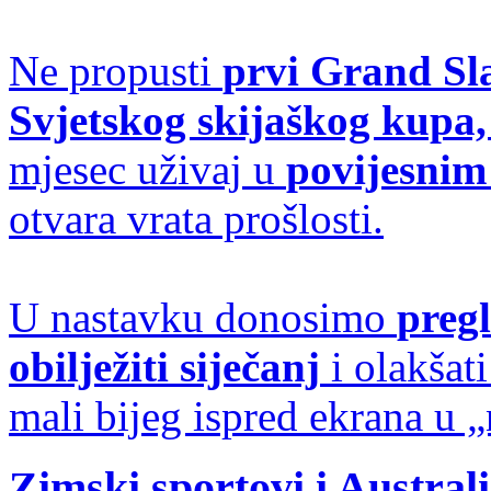
Ne propusti
prvi Grand Sla
Svjetskog skijaškog kupa,
mjesec uživaj u
povijesnim
otvara vrata prošlosti.
U nastavku donosimo
preg
obilježiti siječanj
i olakšati
mali bijeg ispred ekrana u 
Zimski sportovi i Austra