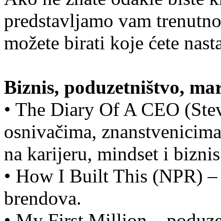
predstavljamo vam trenutno 
možete birati koje ćete nastav
Biznis, poduzetništvo, ma
• The Diary Of A CEO (Steve
osnivačima, znanstvenicima
na karijeru, mindset i biznis
• How I Built This (NPR) – 
brendova.
• My First Million – poduzet