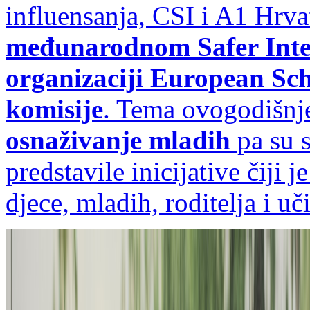
influensanja, CSI i A1 Hrva
međunarodnom Safer Inte
organizaciji European Sc
komisije
. Tema ovogodišnj
osnaživanje mladih
pa su 
predstavile inicijative čiji j
djece, mladih, roditelja i uči