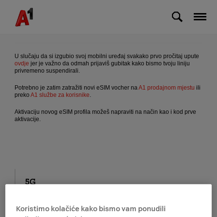
Skip to Main Content
Izgubio sam mobilni uređaj u kojem imam
eSIM, što mi je činiti?
U slučaju da si izgubio svoj mobilni uređaj svakako prvo pročitaj upute
ovdje
jer je važno da odmah prijaviš gubitak kako bismo tvoju liniju
privremeno suspendirali.
Potrebno je zatim zatražiti novi eSIM vocher na
A1 prodajnom mjestu
ili
preko
A1 službe za korisnike
.
Aktivaciju novog eSIM profila možeš napraviti na način kao i kod prve
aktivacije.
5G
A1 na bonove
Koristimo kolačiće kako bismo vam ponudili