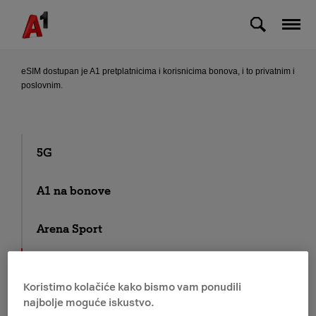
Skip to Main Content
Tko sve može koristiti eSIM?
eSIM dostupan je A1 pretplatnicima i korisnicima bonova, i to privatnim i
poslovnim.
5G
A1 na bonove
Arena Sport
E-SIM
Koristimo kolačiće kako bismo vam ponudili
najbolje moguće iskustvo.
Fiksni telefon i internet