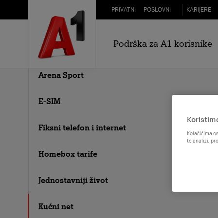
Skip to Main Content
PRIVATNI
POSLOVNI
KARIJERE
Kolika je
5G
Podrška za A1 korisnike
A1 na bonove
Dostupnu brzinu 
Arena Sport
E-SIM
Koristim
Fiksni telefon i internet
Kolačićima os
te analizu pr
Homebox tarife
Jednostavniji život
Kućni net