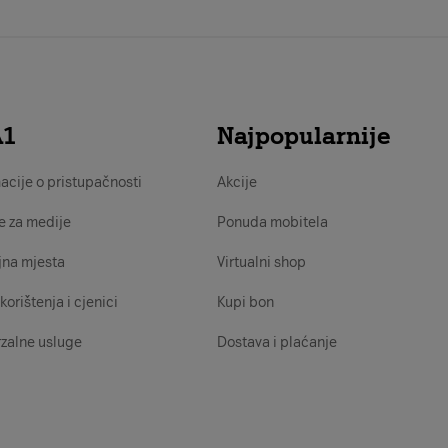
A1
Najpopularnije
acije o pristupačnosti
Akcije
e za medije
Ponuda mobitela
jna mjesta
Virtualni shop
korištenja i cjenici
Kupi bon
zalne usluge
Dostava i plaćanje