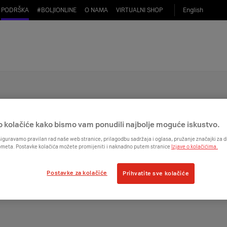
PODRŠKA
#
BOLJIONLINE
O NAMA
VIRTUALNI SHOP
English
 brzina interneta u mom paketu?
interneta u svom paketu možeš provjeriti na
Moj A1
portalu.
o kolačiće kako bismo vam ponudili najbolje moguće iskustvo.
iguravamo pravilan rad naše web stranice, prilagodbu sadržaja i oglasa, pružanje značajki za
ometa. Postavke kolačića možete promijeniti i naknadno putem stranice
Izjave o kolačićima.
Postavke za kolačiće
Prihvatite sve kolačiće