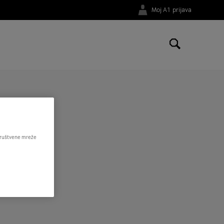
Moj A1 prijava
 društvene mreže