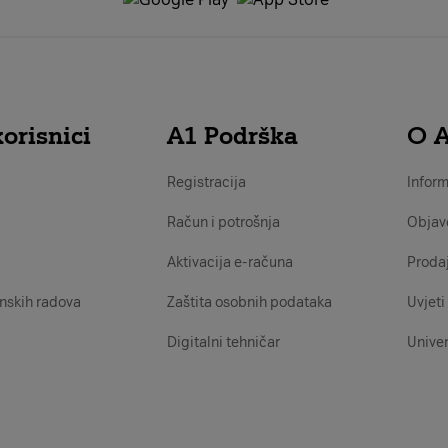
orisnici
A1 Podrška
O 
Registracija
Inform
Račun i potrošnja
Objav
Aktivacija e-računa
Proda
nskih radova
Zaštita osobnih podataka
Uvjeti 
Digitalni tehničar
Univer