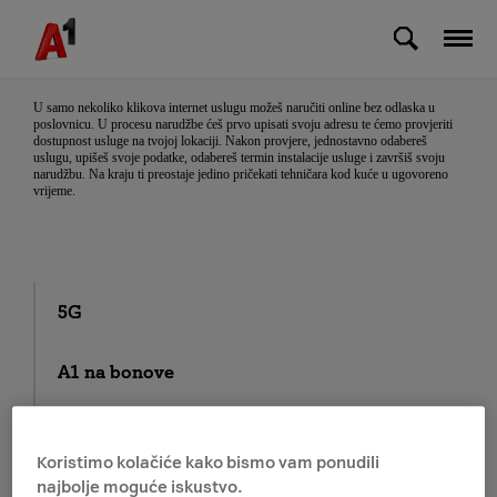
Skip to Main Content
Kako mogu uslugu naručiti online?
U samo nekoliko klikova internet uslugu možeš naručiti online bez odlaska u
poslovnicu. U procesu narudžbe ćeš prvo upisati svoju adresu te ćemo provjeriti
dostupnost usluge na tvojoj lokaciji. Nakon provjere, jednostavno odabereš
uslugu, upišeš svoje podatke, odabereš termin instalacije usluge i završiš svoju
narudžbu. Na kraju ti preostaje jedino pričekati tehničara kod kuće u ugovoreno
vrijeme.
5G
A1 na bonove
Arena Sport
Koristimo kolačiće kako bismo vam ponudili
najbolje moguće iskustvo.
E-SIM