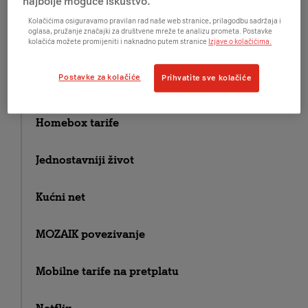
najbolje moguće iskustvo.
Arena Sport
Kolačićima osiguravamo pravilan rad naše web stranice, prilagodbu sadržaja i
oglasa, pružanje značajki za društvene mreže te analizu prometa. Postavke
kolačića možete promijeniti i naknadno putem stranice
Izjave o kolačićima.
E-SIM
Postavke za kolačiće
Prihvatite sve kolačiće
Fiksni telefon i internet
Homebox tarife
Jednostavniji život
Kućni net
MOZAIK povezivanje
Mobilne tarife na pretplatu