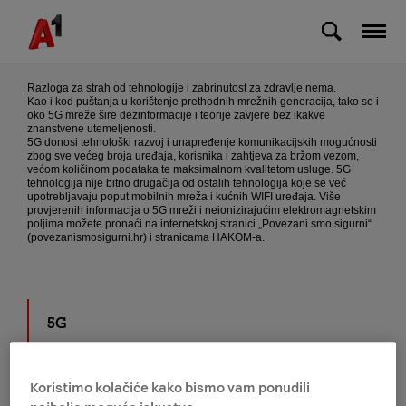
Skip to Main Content
Je li 5G siguran za zdravlje?
Razloga za strah od tehnologije i zabrinutost za zdravlje nema.
Kao i kod puštanja u korištenje prethodnih mrežnih generacija, tako se i
oko 5G mreže šire dezinformacije i teorije zavjere bez ikakve
znanstvene utemeljenosti.
5G donosi tehnološki razvoj i unapređenje komunikacijskih mogućnosti
zbog sve većeg broja uređaja, korisnika i zahtjeva za bržom vezom,
većom količinom podataka te maksimalnom kvalitetom usluge. 5G
tehnologija nije bitno drugačija od ostalih tehnologija koje se već
upotrebljavaju poput mobilnih mreža i kućnih WIFI uređaja. Više
provjerenih informacija o 5G mreži i neionizirajućim elektromagnetskim
poljima možete pronaći na internetskoj stranici „Povezani smo sigurni“
(povezanismosigurni.hr) i stranicama HAKOM-a.
5G
A1 na bonove
Koristimo kolačiće kako bismo vam ponudili