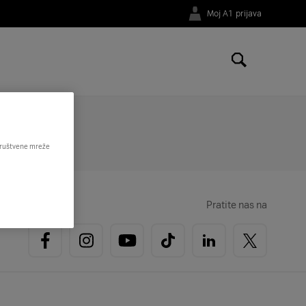
Moj A1 prijava
 društvene mreže
Pratite nas na