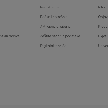
Registracija
Inform
Račun i potrošnja
Objav
Aktivacija e-računa
Proda
nskih radova
Zaštita osobnih podataka
Uvjeti 
Digitalni tehničar
Univer