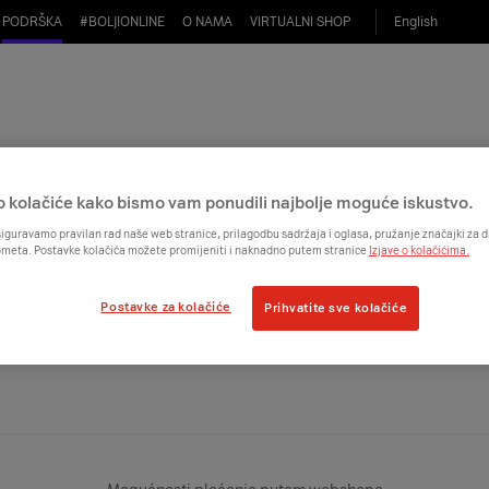
PODRŠKA
#
BOLJIONLINE
O NAMA
VIRTUALNI SHOP
English
le uređaja mogu zamijeniti za vaučer?
4500 modela uređaja.
o kolačiće kako bismo vam ponudili najbolje moguće iskustvo.
iguravamo pravilan rad naše web stranice, prilagodbu sadržaja i oglasa, pružanje značajki za
ometa. Postavke kolačića možete promijeniti i naknadno putem stranice
Izjave o kolačićima.
Postavke za kolačiće
Prihvatite sve kolačiće
Na vrh