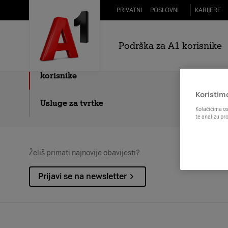
Skip to Main Content
PRIVATNI
POSLOVNI
KARIJERE
Koje mode
Putno osiguranje za A1
poslovne korisnike
Podrška za A1 korisnike
Gotovo sve, preko 
Staro za novo za A1 poslovne
korisnike
Koristim
Usluge za tvrtke
Kolačićima os
te analizu pr
Želiš primati najnovije obavijesti?
Prijavi se na newsletter