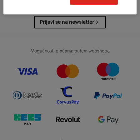
Želiš primati najnovije obavijesti?
Prijavi se na newsletter
Mogućnosti plaćanja putem webshopa