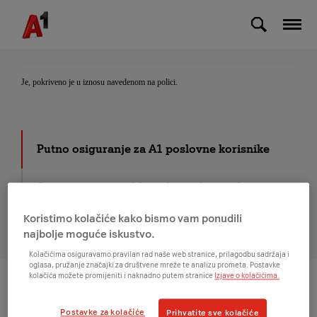
Skip to Main Content
Da li je policom pokriveno i spašavanje
helikopterom?
Je, pokriveno je u iznosu navedenom na polici.
Putno osiguranje za A1 poslovne korisnike
Staro za novo za A1 poslovne korisnike
Koristimo kolačiće kako bismo vam ponudili
Usluge za tvrtke
najbolje moguće iskustvo.
Kolačićima osiguravamo pravilan rad naše web stranice, prilagodbu sadržaja i
oglasa, pružanje značajki za društvene mreže te analizu prometa. Postavke
kolačića možete promijeniti i naknadno putem stranice
Izjave o kolačićima.
Na vrh
Postavke za kolačiće
Prihvatite sve kolačiće