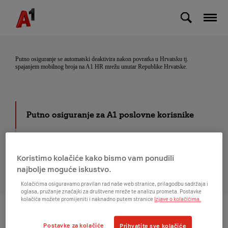
Skip to Main Content
Kako se deaktivira putno osiguranje nakon
što završi putovanje?
Putno osiguranje se automatski deaktivira nakon povratka u Hrvatsku tj.
spajanjem mobilnog broja na A1 HR mrežu unutar Republike Hrvatske.
Putno osiguranje za A1 poslovne korisnike
Staro za novo za A1 poslovne korisnike
Koristimo kolačiće kako bismo vam ponudili
Usluge za tvrtke
najbolje moguće iskustvo.
Kolačićima osiguravamo pravilan rad naše web stranice, prilagodbu sadržaja i
oglasa, pružanje značajki za društvene mreže te analizu prometa. Postavke
kolačića možete promijeniti i naknadno putem stranice
Izjave o kolačićima.
Na vrh
Postavke za kolačiće
Prihvatite sve kolačiće