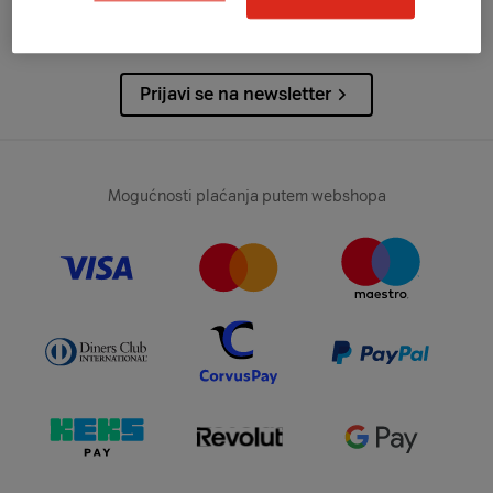
Želiš primati najnovije obavijesti?
Prijavi se na newsletter
Mogućnosti plaćanja putem webshopa