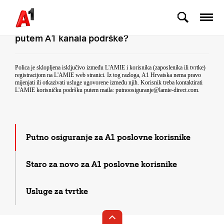
Skip to Main Content
Gdje korisnik može promijeniti ili otkazati
putno osiguranje? Zašto to nije moguće
putem A1 kanala podrške?
Polica je sklopljena isključivo između L'AMIE i korisnika (zaposlenika ili tvrtke)
registracijom na L'AMIE web stranici. Iz tog razloga, A1 Hrvatska nema pravo
mijenjati ili otkazivati usluge ugovorene između njih. Korisnik treba kontaktirati
L'AMIE korisničku podršku putem maila: putnoosiguranje@lamie-direct.com.
Putno osiguranje za A1 poslovne korisnike
Staro za novo za A1 poslovne korisnike
Usluge za tvrtke