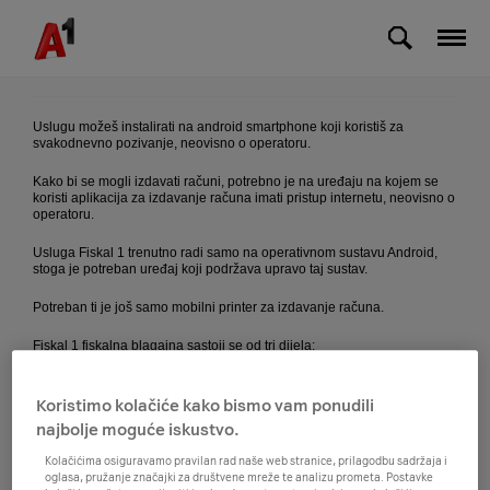
Skip to Main Content
Što mi je sve potrebno za korištenje Fiskalne
blagajne?
Uslugu možeš instalirati na android smartphone koji koristiš za
svakodnevno pozivanje, neovisno o operatoru.
Kako bi se mogli izdavati računi, potrebno je na uređaju na kojem se
koristi aplikacija za izdavanje računa imati pristup internetu, neovisno o
operatoru.
Usluga Fiskal 1 trenutno radi samo na operativnom sustavu Android,
stoga je potreban uređaj koji podržava upravo taj sustav.
Potreban ti je još samo mobilni printer za izdavanje računa.
Fiskal 1 fiskalna blagajna sastoji se od tri dijela:
Freshap aplikacije koja služi za preuzimanje i instalaciju licence
Koristimo kolačiće kako bismo vam ponudili
na uređaj
najbolje moguće iskustvo.
administracijskog sučelja (Backoffice) unutar kojega postavljaš
Kolačićima osiguravamo pravilan rad naše web stranice, prilagodbu sadržaja i
oglasa, pružanje značajki za društvene mreže te analizu prometa. Postavke
djelatnost, unosiš artikle i usluge te nadzireš promet svih