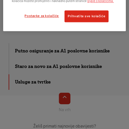
kolačića možete promijeniti i naknadno putem stranice
Izjave o kolačićima.
blagajni
klijentske aplikacije koja služi za izdavanje računa
Postavke za kolačiće
Prihvatite sve kolačiće
Detaljnu ponudu možeš pogledati
ovdje
.
Putno osiguranje za A1 poslovne korisnike
Staro za novo za A1 poslovne korisnike
Usluge za tvrtke
Na vrh
Želiš primati najnovije obavijesti?