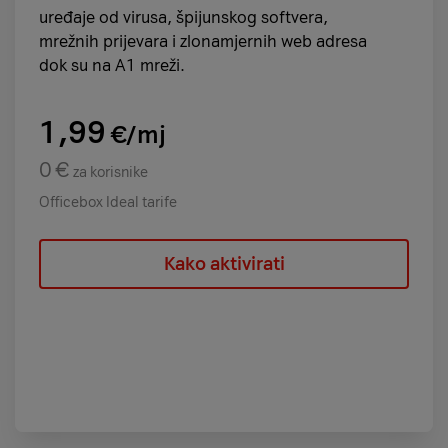
uređaje od virusa, špijunskog softvera,
mrežnih prijevara i zlonamjernih web adresa
dok su na A1 mreži.
1,99
€/mj
0 €
za korisnike
Officebox Ideal tarife
Kako aktivirati
ovdje