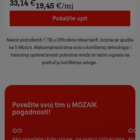
33,14
€
19,45
€
/mj
Pošaljite upit
Nakon potrošenih 1 TB u Officebox Ideal tarifi, brzina se spušta
na 5 Mbit/s. Maksimalna brzina ovisi o korištenoj tehnologiji i
trenutnoj opterećenosti pokretne mreže te razini signala na
području korištenja usluge.
Povežite svoj tim u MOZAIK
pogodnosti!
Ako povežete dvije usluge, na svakoj ostvarujete
Ako p