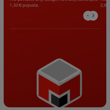
1,33 € popusta.
2,67 