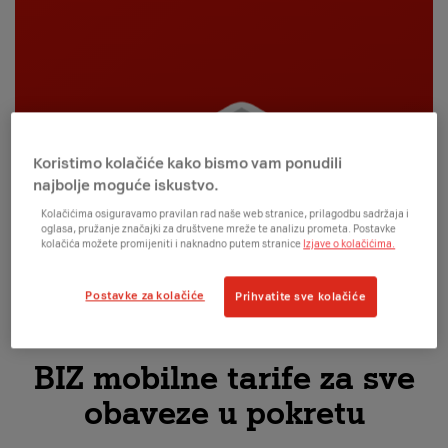
Koristimo kolačiće kako bismo vam ponudili
najbolje moguće iskustvo.
Kolačićima osiguravamo pravilan rad naše web stranice, prilagodbu sadržaja i
oglasa, pružanje značajki za društvene mreže te analizu prometa. Postavke
kolačića možete promijeniti i naknadno putem stranice
Izjave o kolačićima.
Postavke za kolačiće
Prihvatite sve kolačiće
BIZ mobilne tarife za sve
obaveze u pokretu