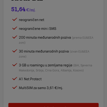
51,64
€/mj.
neograničen net
neograničene min i SMS
200 minuta međunarodnih poziva
(prema EU&EEA
zoni)
30 minuta međunarodnih poziva
(izvan EU&EEA
zone)
3 GB u roamingu u zemljama regije
(BiH, Sjeverna
Makedonija, Srbija, Crna Gora, Albanija, Kosovo)
A1 Net Protect
MultiSIM za samo 3,61 €/mj.