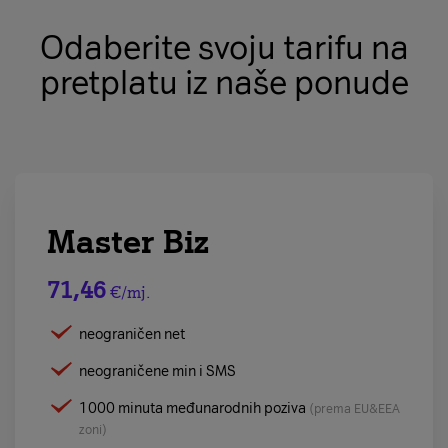
Odaberite svoju tarifu na
pretplatu iz naše ponude
Master Biz
71,46
€/mj.
neograničen net
neograničene min i SMS
1000 minuta međunarodnih poziva
(prema EU&EEA
zoni)