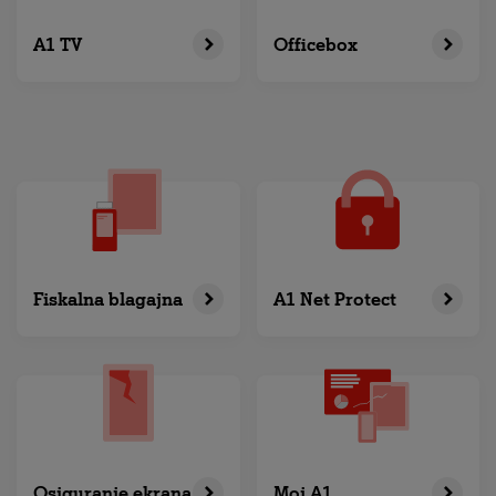
A1 TV
Officebox
Fiskalna blagajna
A1 Net Protect
Osiguranje ekrana
Moj A1