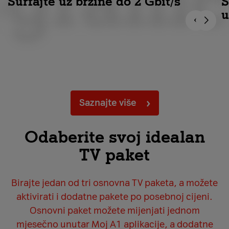
grani
Surfajte uz brzine do 2 Gbit/s
S
u
Saznajte više
Odaberite svoj idealan
TV paket
Birajte jedan od tri osnovna TV paketa, a možete
aktivirati i dodatne pakete po posebnoj cijeni.
Osnovni paket možete mijenjati jednom
mjesečno unutar Moj A1 aplikacije, a dodatne