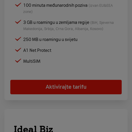
100 minuta međunarodnih poziva
(izvan EU&EEA
zone)
3 GB u roamingu u zemljama regije
(BiH, Sjeverna
Makedonija, Srbija, Crna Gora, Albanija, Kosovo)
250 MB u roamingu u svijetu
A1 Net Protect
MultiSIM
Aktivirajte tarifu
Ideal Biz