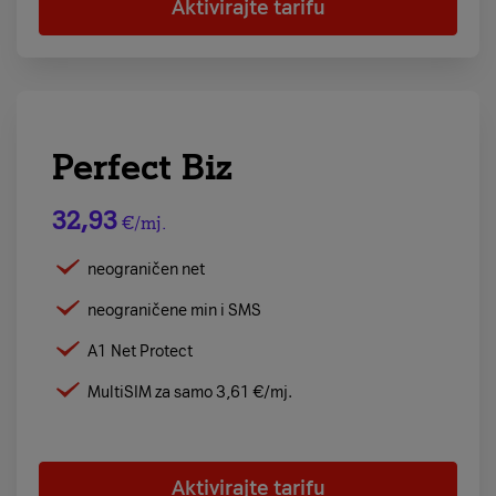
Aktivirajte tarifu
Perfect Biz
32,93
€/mj.
neograničen net
neograničene min i SMS
A1 Net Protect
MultiSIM za samo 3,61 €/mj.
Aktivirajte tarifu