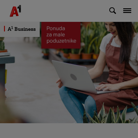
Skip to Main Content
1
A
Business