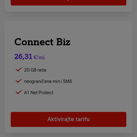
Connect Biz
26,31
€/mj.
20 GB neta
neograničene min i SMS
A1 Net Protect
Aktivirajte tarifu