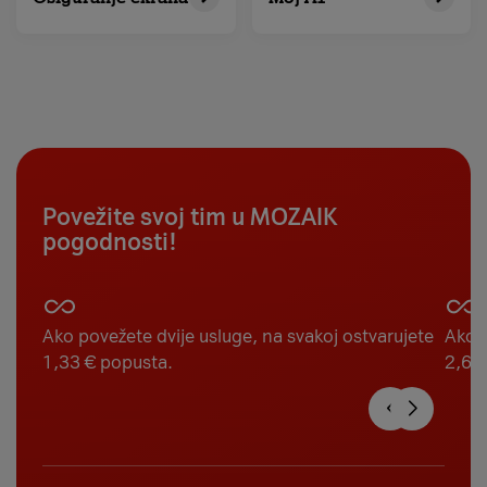
Povežite svoj tim u MOZAIK
pogodnosti!
Ako povežete dvije usluge, na svakoj ostvarujete
Ako p
1,33 € popusta.
2,67 