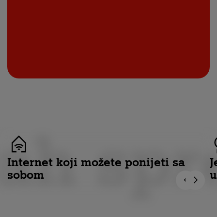
ah spr
Internet koji možete ponijeti sa
J
sobom
u