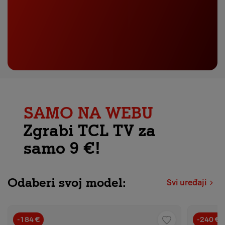
SAMO NA WEBU
Zgrabi TCL TV za
samo 9 €!
Odaberi svoj model:
Svi uređaji
-184 €
-240 €