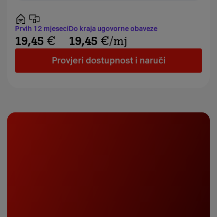
Prvih 12 mjeseci
Do kraja ugovorne obaveze
19,45
€
19,45
€
/mj
Provjeri dostupnost i naruči