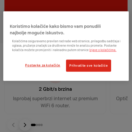
Koristimo kolačiće kako bismo vam ponudili
najbolje moguće iskustvo.
Kolačićima osiguravamo pravilan rad naše web stranice, prilagodbu sadržaja i
oglasa, pružanje značajki za društvene mreže te analizu prometa. Postavke
kolačića možete promijeniti i naknadno putem stranice
Izjave o kolačićima.
Postavke za kolačiće
Prihvatite sve kolačiće
2 Gbit/s brzina
Isprobaj superbrzi internet uz premium
Optički
WiFi 6 router.