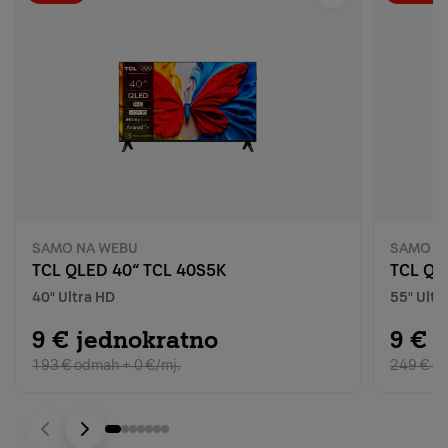
SAMO NA WEBU
SAMO N
TCL QLED 40“ TCL 40S5K
TCL QL
40" Ultra HD
55" Ultr
9 € jednokratno
9 € 
193 € odmah + 0 €/mj.
249 € od