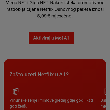
Mega NET i Giga NET. Nakon isteka promotivnog
razdoblja cijena Netflix Osnovnog paketa iznosi
5,99 € mjesečno.
Aktiviraj u Moj A1
Zašto uzeti Netflix u A1?
Vrhunske serije i filmove gledaj gdje god i kad
Uslug
god želiš.
mjes