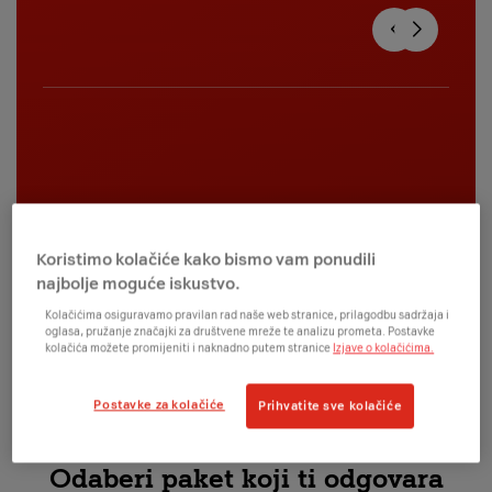
Koristimo kolačiće kako bismo vam ponudili
najbolje moguće iskustvo.
Kolačićima osiguravamo pravilan rad naše web stranice, prilagodbu sadržaja i
oglasa, pružanje značajki za društvene mreže te analizu prometa. Postavke
kolačića možete promijeniti i naknadno putem stranice
Izjave o kolačićima.
Postavke za kolačiće
Prihvatite sve kolačiće
Odaberi paket koji ti odgovara