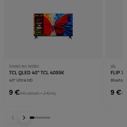
SAMO NA WEBU
JBL
TCL QLED 40“ TCL 40S5K
FLIP 7 
40" Ultra HD
Bluetoot
9 €
9 €
9 € odmah + 3 €/mj.
10