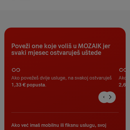
Poveži one koje voliš u MOZAIK jer
svaki mjesec ostvaruješ uštede
Ako povežeš dvije usluge, na svakoj ostvaruješ
Ako p
1,33 € popusta
.
2,67
Ako već imaš mobilnu ili fiksnu uslugu, svoj