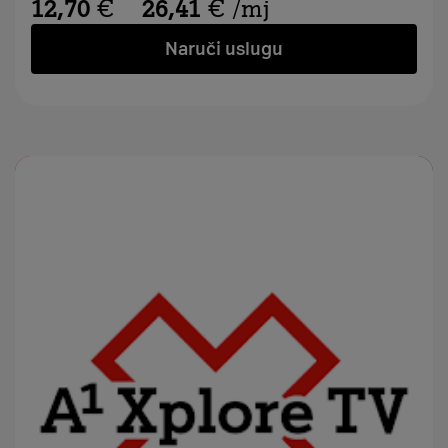
12,70
€
26,41
€
/mj
Naruči uslugu