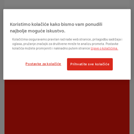
Koristimo kolačiće kako bismo vam ponudili
najbolje moguće iskustvo.
Kolačićima osiguravamo pravilan rad naše web stranice, prilagodbu sadržaja i
oglasa, pružanje značajki za društvene mreže te analizu prometa. Postavke
kolačića možete promijeniti i naknadno putem stranice
Izjave o kolačićima.
Postavke za kolačiće
Prihvatite sve kolačiće