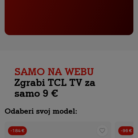
SAMO NA WEBU
Zgrabi TCL TV za
samo 9 €
Odaberi svoj model:
-184 €
-96 €