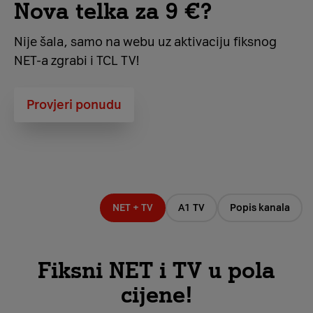
Nova telka za 9 €?
Nije šala, samo na webu uz aktivaciju fiksnog
NET-a zgrabi i TCL TV!
Provjeri ponudu
NET + TV
A1 TV
Popis kanala
Fiksni NET i TV u pola
cijene!