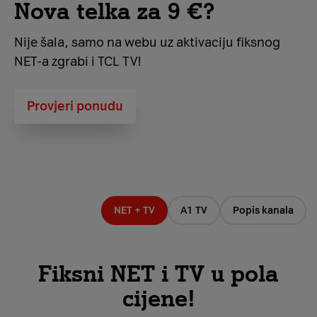
Nova telka za 9 €?
Nije šala, samo na webu uz aktivaciju fiksnog
NET-a zgrabi i TCL TV!
Provjeri ponudu
NET + TV
A1 TV
Popis kanala
Fiksni NET i TV u pola
cijene!