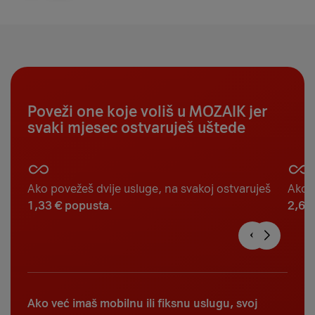
Poveži one koje voliš u MOZAIK jer
svaki mjesec ostvaruješ uštede
Ako povežeš dvije usluge, na svakoj ostvaruješ
Ako p
1,33 € popusta
.
2,67
Ako već imaš mobilnu ili fiksnu uslugu, svoj