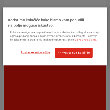
Koristimo kolačiće kako bismo vam ponudili
najbolje moguće iskustvo.
Kolačićima osiguravamo pravilan rad naše web stranice, prilagodbu sadržaja i
oglasa, pružanje značajki za društvene mreže te analizu prometa. Postavke
kolačića možete promijeniti i naknadno putem stranice
Izjave o kolačićima.
Postavke za kolačiće
Prihvatite sve kolačiće