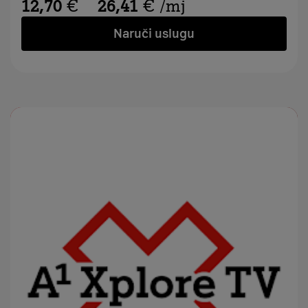
12,70
€
26,41
€
/mj
Naruči uslugu