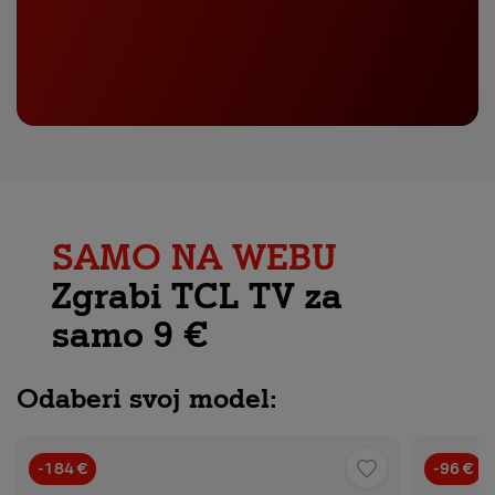
SAMO NA WEBU
Zgrabi TCL TV za
samo 9 €
Odaberi svoj model:
-184 €
-96 €