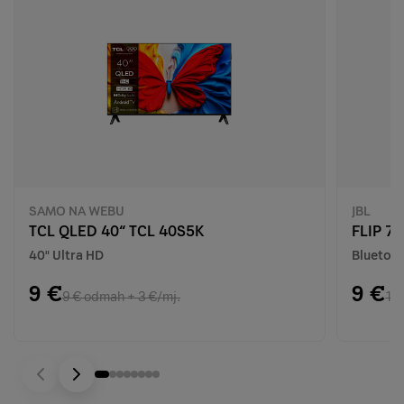
SAMO NA WEBU
JBL
TCL QLED 40“ TCL 40S5K
FLIP 7 
40" Ultra HD
Bluetoot
9 €
9 €
9 € odmah + 3 €/mj.
10