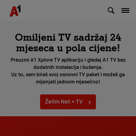
Skip to Main Content
A1 TV
NET + TV
Popis kanala
Omiljeni TV sadržaj 24
mjeseca u pola cijene!
Preuzmi
A1 Xplore TV aplikaciju
i gledaj A1 TV bez
dodatnih instalacija i bušenja.
Uz to, sam biraš svoj osnovni TV paket i možeš ga
mijenjati jednom mjesečno!
Želim Net + TV