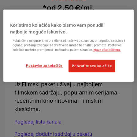
*od 2,50 €/mj.
Osnovni paketi
Dodatni paketi
Koristimo kolačiće kako bismo vam ponudili
najbolje moguće iskustvo.
Kolačićima osiguravamo pravilan rad naše web stranice, prilagodbu sadržaja i
oglasa, pružanje značajki za društvene mreže te analizu prometa. Postavke
kolačića možete promijeniti i naknadno putem stranice
Izjave o kolačićima.
90+
Postavke za kolačiće
Prihvatite sve kolačiće
Filmski paket
Uz Filmski paket uživaj u najboljem
filmskom sadržaju, popularnim serijama,
recentnim kino hitovima i filmskim
klasicima.
Pogledaj listu kanala
Pogledaj dodatni sadržaj u paketu