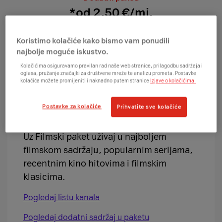
*od 2,50 €/mj.
Osnovni paketi
Dodatni paketi
Koristimo kolačiće kako bismo vam ponudili
najbolje moguće iskustvo.
Kolačićima osiguravamo pravilan rad naše web stranice, prilagodbu sadržaja i
oglasa, pružanje značajki za društvene mreže te analizu prometa. Postavke
kolačića možete promijeniti i naknadno putem stranice
Izjave o kolačićima.
90+
Postavke za kolačiće
Prihvatite sve kolačiće
Filmski paket
Uz Filmski paket uživaj u najboljem
filmskom sadržaju, popularnim serijama,
recentnim kino hitovima i filmskim
klasicima.
Pogledaj listu kanala
Pogledaj dodatni sadržaj u paketu