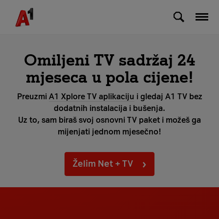
Skip to Main Content
A1 TV
NET + TV
Popis kanala
Omiljeni TV sadržaj 24
mjeseca u pola cijene!
Preuzmi
A1 Xplore TV aplikaciju
i gledaj A1 TV bez
dodatnih instalacija i bušenja.
Uz to, sam biraš svoj osnovni TV paket i možeš ga
mijenjati jednom mjesečno!
Želim Net + TV