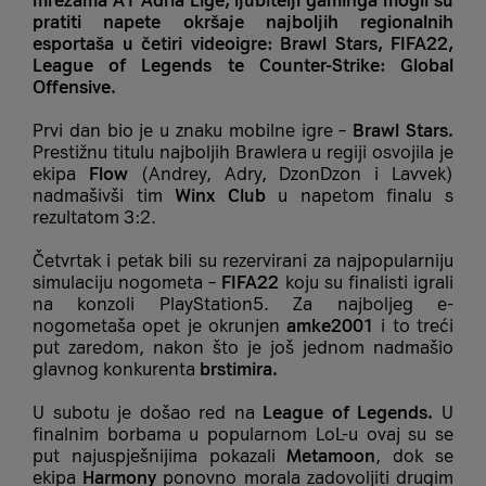
mrežama A1 Adria Lige, ljubitelji gaminga mogli su
pratiti napete okršaje najboljih regionalnih
esportaša u četiri videoigre: Brawl Stars, FIFA22,
League of Legends te Counter-Strike: Global
Offensive.
Prvi dan bio je u znaku mobilne igre –
Brawl Stars.
Prestižnu titulu najboljih Brawlera u regiji osvojila je
ekipa
Flow
(Andrey, Adry, DzonDzon i Lavvek)
nadmašivši tim
Winx Club
u napetom finalu s
rezultatom 3:2.
Četvrtak i petak bili su rezervirani za najpopularniju
simulaciju nogometa –
FIFA22
koju su finalisti igrali
na konzoli PlayStation5. Za najboljeg e-
nogometaša opet je okrunjen
amke2001
i to treći
put zaredom, nakon što je još jednom nadmašio
glavnog konkurenta
brstimira.
U subotu je došao red na
League of Legends.
U
finalnim borbama u popularnom LoL-u ovaj su se
put najuspješnijima pokazali
Metamoon
, dok se
ekipa
Harmony
ponovno morala zadovoljiti drugim