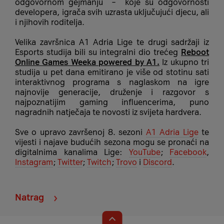
odgovornom gejmanju – koje su odgovornosti
developera, igrača svih uzrasta uključujući djecu, ali
i njihovih roditelja.
Velika završnica A1 Adria Lige te drugi sadržaji iz
Esports studija bili su integralni dio trećeg
Reboot
Online Games Weeka powered by A1.
Iz ukupno tri
studija u pet dana emitirano je više od stotinu sati
interaktivnog programa s naglaskom na igre
najnovije generacije, druženje i razgovor s
najpoznatijim gaming influencerima, puno
nagradnih natječaja te novosti iz svijeta hardvera.
Sve o upravo završenoj 8. sezoni
A1 Adria Lige
te
vijesti i najave budućih sezona mogu se pronaći na
digitalnima kanalima Lige:
YouTube
;
Facebook
,
Instagram
;
Twitter
;
Twitch
;
Trovo
i
Discord
.
Natrag