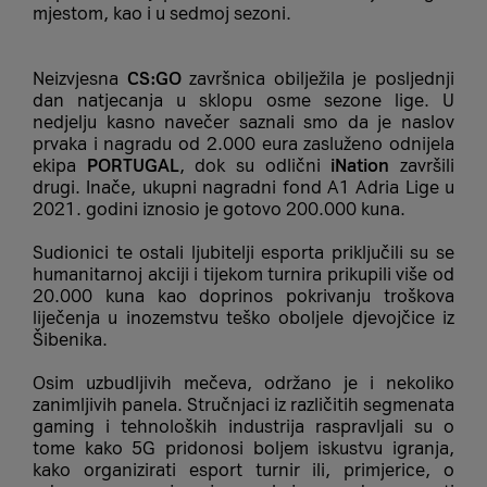
mjestom, kao i u sedmoj sezoni.
Neizvjesna
CS:GO
završnica obilježila je posljednji
dan natjecanja u sklopu osme sezone lige. U
nedjelju kasno navečer saznali smo da je naslov
prvaka i nagradu od 2.000 eura zasluženo odnijela
ekipa
PORTUGAL
, dok su odlični
iNation
završili
drugi. Inače, ukupni nagradni fond A1 Adria Lige u
2021. godini iznosio je gotovo 200.000 kuna.
Sudionici te ostali ljubitelji esporta priključili su se
humanitarnoj akciji i tijekom turnira prikupili više od
20.000 kuna kao doprinos pokrivanju troškova
liječenja u inozemstvu teško oboljele djevojčice iz
Šibenika.
Osim uzbudljivih mečeva, održano je i nekoliko
zanimljivih panela. Stručnjaci iz različitih segmenata
gaming i tehnoloških industrija raspravljali su o
tome kako 5G pridonosi boljem iskustvu igranja,
kako organizirati esport turnir ili, primjerice, o