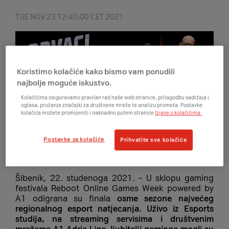
TUE NOV 23 12:40:00 CET 2021
Koristimo kolačiće kako bismo vam ponudili
najbolje moguće iskustvo.
Kolačićima osiguravamo pravilan rad naše web stranice, prilagodbu sadržaja i
oglasa, pružanje značajki za društvene mreže te analizu prometa. Postavke
kolačića možete promijeniti i naknadno putem stranice
Izjave o kolačićima.
Postavke za kolačiće
Prihvatite sve kolačiće
Šibenik, 22. studenoga 2021. – U sklopu gaming
festivala Reboot Online Games Week powered by
A1 odigrana su finala
osme sezone najvećeg
regionalnog esport natjecanja. Uživo iz Esports
studija, na streaming servisima i društvenim