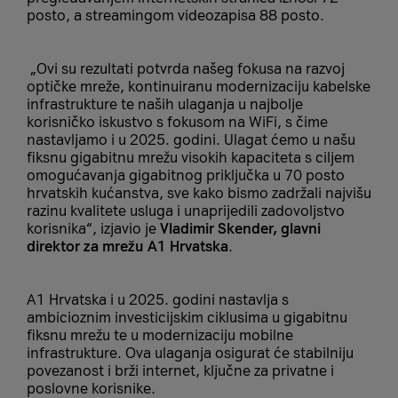
posto, a streamingom videozapisa 88 posto.
„Ovi su rezultati potvrda našeg fokusa na razvoj
optičke mreže, kontinuiranu modernizaciju kabelske
infrastrukture te naših ulaganja u najbolje
korisničko iskustvo s fokusom na WiFi, s čime
nastavljamo i u 2025. godini. Ulagat ćemo u našu
fiksnu gigabitnu mrežu visokih kapaciteta s ciljem
omogućavanja gigabitnog priključka u 70 posto
hrvatskih kućanstva, sve kako bismo zadržali najvišu
razinu kvalitete usluga i unaprijedili zadovoljstvo
korisnika“, izjavio je
Vladimir Skender, glavni
direktor za mrežu A1 Hrvatska
.
A1 Hrvatska i u 2025. godini nastavlja s
ambicioznim investicijskim ciklusima u gigabitnu
fiksnu mrežu te u modernizaciju mobilne
infrastrukture. Ova ulaganja osigurat će stabilniju
povezanost i brži internet, ključne za privatne i
poslovne korisnike.