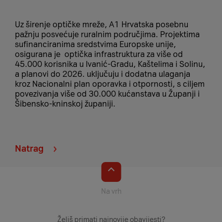
Uz širenje optičke mreže, A1 Hrvatska posebnu
pažnju posvećuje ruralnim područjima. Projektima
sufinanciranima sredstvima Europske unije,
osigurana je optička infrastruktura za više od
45.000 korisnika u Ivanić-Gradu, Kaštelima i Solinu,
a planovi do 2026. uključuju i dodatna ulaganja
kroz Nacionalni plan oporavka i otpornosti, s ciljem
povezivanja više od 30.000 kućanstava u Županji i
Šibensko-kninskoj županiji.
Natrag
Na vrh
Želiš primati najnovije obavijesti?