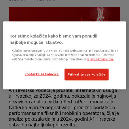
Koristimo kolačiće kako bismo vam ponudili
najbolje moguće iskustvo.
Kolačićima osiguravamo pravilan rad naše web stranice, prilagodbu sadržaja i
oglasa, pružanje značajki za društvene mreže te analizu prometa. Postavke
kolačića možete promijeniti i naknadno putem stranice
Izjave o kolačićima.
Postavke za kolačiće
Prihvatite sve kolačiće
A1 Hrvatska vodeći je pružatelj internetskih usluga
u Hrvatskoj za 2024. godinu, pokazala je najnovija
nezavisna analiza tvrtke nPerf. nPerf francuska je
tvrtka koja pruža nepristrane i precizne podatke o
performansama fiksnih i mobilnih operatora, čija je
analiza pokazala da je u 2024. godini A1 Hrvatska
ostvarila najbolji ukupni rezultat.