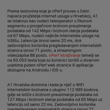
Prema testovima koje je nPerf proveo s četiri
najveća pružatelja internet usluga u Hrvatskoj, A1
se istaknuo kao vodeći teleoperator u fiksnom
segmentu s prosječnom brzinom preuzimanja
podataka od 142 Mbps i brzinom slanja podataka
od 67 Mbps, nudeći najbrže internetske usluge na
tržištu. Latencija iznosi samo 20 ms, dok
zadovoljstvo korisnika pregledavanjem internetskih
stranica iznosi 71 posto, a streamingom
videozapisa 88 posto.
nPerf istraživanje
temelji se
na 93.053 testa koje su korisnici izvršili u stvarnim
uvjetima putem nPerf web stranice ili aplikacije
dostupne na Androidu i iOS-u.
A1 Hrvatska dominira i kada je riječ o WiFi
internetskim brzinama s ukupno 112 995 bodova,
gdje se ističe s brzinom preuzimanja podataka od
127 Mbps i brzinom slanja podataka od 65 Mbps uz
latenciju od samo 22 ms. Zadovoljstvo korisnika
pregledavanjem internetskih stranica iznosi 72