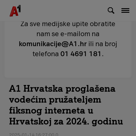
Skip to Main Content
Za sve medijske upite obratite
nam se e-mailom na
komunikacije@A1.hr
ili na broj
telefona
01 4691 181
.
A1 Hrvatska proglašena
vodećim pružateljem
fiksnog interneta u
Hrvatskoj za 2024. godinu
2025-01-14 16:27:00.0