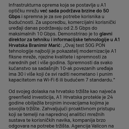
Infrastrukturna oprema koja se postavlja u A1
optičku mrežu
već sada podržava brzine do 50
Gbps
i spremna je za sve potrebe korisnika u
budućnosti. Za usporedbu, komercijalni korisnički
uređaji danas podržavaju od 2.5 Gbps do
maksimalnih 10 Gbps. Demonstrirao je to
glavni
direktor za tehniku i informacijske tehnologije u A1
Hrvatska Branimir Marić
: „Ovaj test 50G PON
tehnologije najbolji je pokazatelj modernizacije A1
fiksne mreže, njezine kvalitete i spremnosti za
narednih pet i više godina. Spremnosti da svako
kućanstvo sa sadašnjih 10-ak povezanih uređaja
ima 30 i više koji će svi raditi neometano i punim
kapacitetom na Wi-Fi 6 ili budućem 7 standardu.“
Od svojeg dolaska na hrvatsko tržište kao najveća
greenfield investicija, A1 Hrvatska protekle je 24
godine obilježila brojnim inovacijama kojima je
osvojila tržište. Zahvaljujući proaktivnom pristupu
koji se temelji na naprednoj analitici mrežnih
sustava te korisničkih navika, kompanija brzo
odgovara na potrebe tržišta. Agencija Valicon na