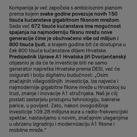
Kompanija je već započela s ambicioznim planom
prema kojem
svake godine povezuje novih 150
tisuća kućanstava gigabitnom fiksnom mrežom
.
Sada već
672 tisuće kućanstava ima mogućnost
spajanja na najmoderniju fiksnu mrežu nove
generacije čime je obuhvaćeno više od milijun i
800 tisuća ljudi
, a krajem godine bit će dostupna u
čak 800 tisuća kućanstava diljem Hrvatske.
Predsjednik Uprave A1 Hrvatska Jiří Dvorjančanský
objasnio je da će te investicije biti ne samo
generator napretka Hrvatske prema DESI, već će
osigurati i bolju digitalnu budućnost: „Osim
značajnih višegodišnjih investicija, iza najveće i
najmodernije gigabitne fiksne mreže u Hrvatskoj su
trud, znanje i inovacije A1 stručnjaka. Naš je cilj
poslati zastarjelu pristupnu tehnologiju, bakrene
parice, u povijest. Zato, nakon ovogodišnje
investicije 109.28 milijuna eura u radio-frekvencijski
spektar, nastavljamo s novim, značajnim ulaganjima
u ubrzanu izgradnju i modernizaciju A1 fiksne i
mobilne mreže.“