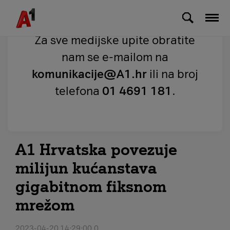
Skip to Main Content
Za sve medijske upite obratite
nam se e-mailom na
komunikacije@A1.hr
ili na broj
telefona
01 4691 181
.
A1 Hrvatska povezuje
milijun kućanstava
gigabitnom fiksnom
mrežom
2023-04-20 14:29:00.0