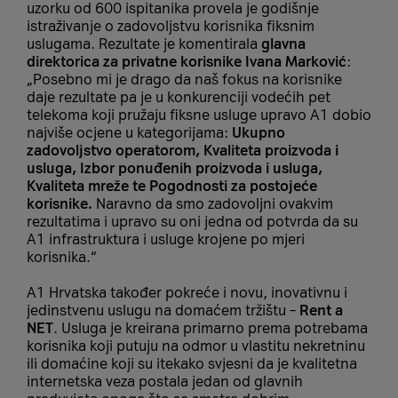
uzorku od 600 ispitanika provela je godišnje
istraživanje o zadovoljstvu korisnika fiksnim
uslugama. Rezultate je komentirala
glavna
direktorica za privatne korisnike Ivana Marković
:
„Posebno mi je drago da naš fokus na korisnike
daje rezultate pa je u konkurenciji vodećih pet
telekoma koji pružaju fiksne usluge upravo A1 dobio
najviše ocjene u kategorijama:
Ukupno
zadovoljstvo operatorom, Kvaliteta proizvoda i
usluga, Izbor ponuđenih proizvoda i usluga,
Kvaliteta mreže te Pogodnosti za postojeće
korisnike.
Naravno da smo zadovoljni ovakvim
rezultatima i upravo su oni jedna od potvrda da su
A1 infrastruktura i usluge krojene po mjeri
korisnika.“
A1 Hrvatska također pokreće i novu, inovativnu i
jedinstvenu uslugu na domaćem tržištu –
Rent a
NET
. Usluga je kreirana primarno prema potrebama
korisnika koji putuju na odmor u vlastitu nekretninu
ili domaćine koji su itekako svjesni da je kvalitetna
internetska veza postala jedan od glavnih