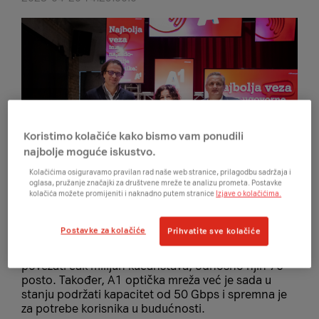
Koristimo kolačiće kako bismo vam ponudili
najbolje moguće iskustvo.
Kolačićima osiguravamo pravilan rad naše web stranice, prilagodbu sadržaja i
oglasa, pružanje značajki za društvene mreže te analizu prometa. Postavke
kolačića možete promijeniti i naknadno putem stranice
Izjave o kolačićima.
Zagreb, 20. travnja 2023. – A1 Hrvatska nastavlja s
Postavke za kolačiće
Prihvatite sve kolačiće
ubrzanom izgradnjom i modernizacijom najveće
gigabitne fiksne mreže u Hrvatskoj te će 2025.
povezati čak milijun kućanstava, odnosno njih 70
posto. Također, A1 optička mreža već je sada u
stanju podržati kapacitet od 50 Gbps i spremna je
za potrebe korisnika u budućnosti.