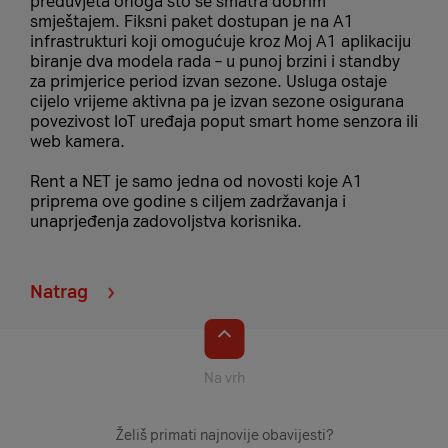
preduvjeta onoga što se smatra dobrim
smještajem. Fiksni paket dostupan je na A1
infrastrukturi koji omogućuje kroz Moj A1 aplikaciju
biranje dva modela rada – u punoj brzini i standby
za primjerice period izvan sezone. Usluga ostaje
cijelo vrijeme aktivna pa je izvan sezone osigurana
povezivost IoT uređaja poput smart home senzora ili
web kamera.
Rent a NET je samo jedna od novosti koje A1
priprema ove godine s ciljem zadržavanja i
unaprjeđenja zadovoljstva korisnika.
Natrag
Na vrh
Želiš primati najnovije obavijesti?