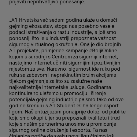
prijaviti neprihvatljivo ponašanje.
„A1 Hrvatska već sedam godina ulaže u domaći
gejming ekosustav, stoga nas posebno vesele
podaci istraživanja o rastu industrije, a još smo
ponosniji što je u industriji prepoznata važnost
sigurnog virtualnog okruženja. Ona je dio brojnih
A1 projekata, primjerice kampanje #BoljiOnline
kojom u suradnji s Centrom za sigurniji internet,
nastojimo internet učiniti sigurnijim i pozitivnijim
mjestom za sve. Naravno, sigurnost ide ruku pod
ruku sa zabavom i neprekinutim brzim akcijama
tijekom gejmanja za što su zaslužne naše
najkvalitetnije internetske usluge. Godinama
kontinuirano ulažemo u promociju i širenje
potencijala gejming industrije pa smo tako od ove
godine krenuli i s A1 Student eChallenge esport
ligom. Naš entuzijazam ponajprije dolazi od publike
koju smo okupili, jer su prepoznali kvalitetu i trud
koje s našim partnerima unosimo u promicanje
sigurnog online okruženja i esporta. Ta nas
činjenica potiče da svaku novu ligu činimo još