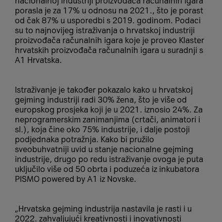
nacionalnoj industriji proizvođača računalnih igara
porasla je za 17% u odnosu na 2021., što je porast
od čak 87% u usporedbi s 2019. godinom. Podaci
su to najnovijeg istraživanja o hrvatskoj industriji
proizvođača računalnih igara koje je proveo Klaster
hrvatskih proizvođača računalnih igara u suradnji s
A1 Hrvatska.
Istraživanje je također pokazalo kako u hrvatskoj
gejming industriji radi 30% žena, što je više od
europskog prosjeka koji je u 2021. iznosio 24%. Za
neprogramerskim zanimanjima (crtači, animatori i
sl.), koja čine oko 75% industrije, i dalje postoji
podjednaka potražnja. Kako bi pružilo
sveobuhvatniji uvid u stanje nacionalne gejming
industrije, drugo po redu istraživanje ovoga je puta
uključilo više od 50 obrta i poduzeća iz inkubatora
PISMO powered by A1 iz Novske.
„Hrvatska gejming industrija nastavila je rasti i u
2022. zahvaljujući kreativnosti i inovativnosti