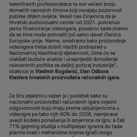
talentiranih profesionalaca te sve većem broju
domaćih razvojnih timova koji osvajaju pozornost
publike diljem svijeta. Veseli nas činjenica da je
Hrvatski audiovizualni centar od 2021. pokrenuo
javno financiranje videoigara, posebno kada znamo
da se time može pohvaliti još samo devet članica
Europske unije. Naime, smatramo kako proizvodnja
videoigara treba dobiti vlastiti podrazred u
Nacionalnoj klasifikaciji djelatnosti, čime će se
olakšati buduće analize i unaprijediti donošenje
relevantnih politika za daljnji poticaj industrije“,
istaknuo je
Vladimir Bogdanić, član Odbora
Klastera hrvatskih proizvođača računalnih igara.
Za širu zajednicu važan je i podatak kako su
nacionalni proizvođači računalnih igara svjesni
odgovornosti koju imaju prema zaljubljenicima u
videoigre pa tako njih 60% do 2026. namjerava
uvesti kodeks ponašanja ili smjernice za igru, a čak
71% gejming studija s multiplayer igrama do tada
planira imati i mehanizme kojima igrači mogu