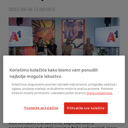
2023-09-06 12:09:00.0
Koristimo kolačiće kako bismo vam ponudili
najbolje moguće iskustvo.
Kolačićima osiguravamo pravilan rad naše web stranice, prilagodbu sadržaja i
oglasa, pružanje značajki za društvene mreže te analizu prometa. Postavke
kolačića možete promijeniti i naknadno putem stranice
Izjave o kolačićima.
Zagreb, 6. rujna 2023. – Hrvatska gejming
industrija u 2022. uprihodila je više od 60 milijuna
Postavke za kolačiće
Prihvatite sve kolačiće
eura s 10% većom ukupnom dobiti nego 2021.
godine. Unatoč izazovnim gospodarskim i
ekonomskim trendovima, zaposlenost u