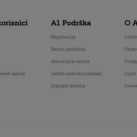
orisnici
A1 Podrška
O 
Registracija
Inform
Račun i potrošnja
Objav
Aktivacija e-računa
Proda
nskih radova
Zaštita osobnih podataka
Uvjeti 
Digitalni tehničar
Univer