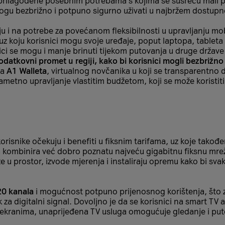
u prilagođene posebnim potrebama s kojima se susreću mali p
 mogu bezbrižno i potpuno sigurno uživati u najbržem dostup
aju i na potrebe za povećanom fleksibilnosti u upravljanju
, uz koju korisnici mogu svoje uređaje, poput laptopa, table
ici se mogu i manje brinuti tijekom putovanja u druge države
odatkovni promet u regiji, kako bi korisnici mogli bezbrižn
ja
A1 Walleta
, virtualnog novčanika u koji se transparentno 
a pametno upravljanje vlastitim budžetom, koji se može koristi
isnike očekuju i benefiti u fiksnim tarifama, uz koje takođe
a kombinira već dobro poznatu najveću gigabitnu fiksnu mre
e u prostor, izvode mjerenja i instaliraju opremu kako bi s
20 kanala
i mogućnost potpuno prijenosnog korištenja, što z
k za digitalni signal. Dovoljno je da se korisnici na smart TV a
 ekranima, unaprijeđena TV usluga omogućuje gledanje i putem