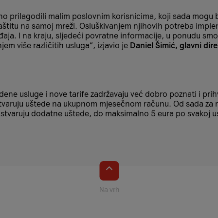
o prilagodili malim poslovnim korisnicima, koji sada mogu be
zaštitu na samoj mreži. Osluškivanjem njihovih potreba implem
đaja. I na kraju, sljedeći povratne informacije, u ponudu s
m više različitih usluga“, izjavio je
Daniel Šimić, glavni dir
ne usluge i nove tarife zadržavaju već dobro poznati i pri
i ostvaruju uštede na ukupnom mjesečnom računu. Od sada za 
stvaruju dodatne uštede, do maksimalno 5 eura po svakoj us
Na vrh