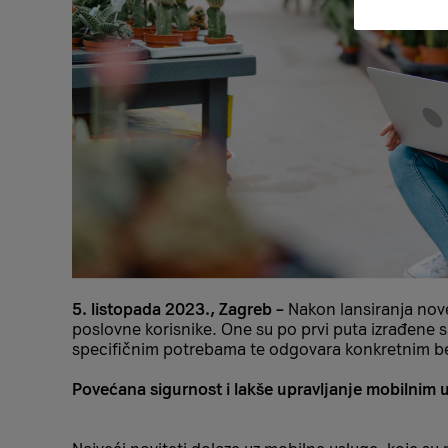
5. listopada 2023., Zagreb –
Nakon lansiranja nove
poslovne korisnike. One su po prvi puta izrađene 
specifičnim potrebama te odgovara konkretnim ben
Povećana sigurnost i lakše upravljanje mobilnim