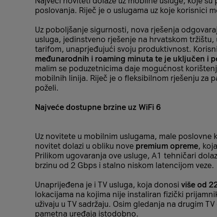
Najveći noviteti dolaze uz mobilne usluge, koje s
poslovanja. Riječ je o uslugama uz koje korisnici
Uz poboljšanje sigurnosti, nova rješenja odgovar
usluga, jedinstveno rješenje na hrvatskom tržištu
tarifom, unaprjeđujući svoju produktivnost. Korisn
međunarodnih i roaming minuta te je uključen i p
malim se poduzetnicima daje mogućnost korišten
mobilnih linija. Riječ je o fleksibilnom rješenju z
poželi.
Najveće dostupne brzine uz WiFi 6
Uz novitete u mobilnim uslugama, male poslovne kor
novitet dolazi u obliku nove
premium opreme
, koj
Prilikom ugovaranja ove usluge, A1 tehničari dolaz
brzinu od 2 Gbps i stalno niskom latencijom veze.
Unaprijeđena je i TV usluga, koja donosi
više od 2
lokacijama na kojima nije instaliran fizički prijamni
uživaju u TV sadržaju. Osim gledanja na drugim TV
pametna uređaja istodobno.