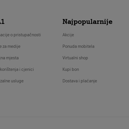
A1
Najpopularnije
acije o pristupačnosti
Akcije
e za medije
Ponuda mobitela
jna mjesta
Virtualni shop
korištenja i cjenici
Kupi bon
zalne usluge
Dostava i plaćanje