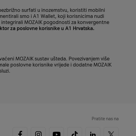
zbrižno surfati u inozemstvu, koristiti mobilni
entirali smo i A1 Wallet, koji korisnicima nudi
mo integrirali MOZAIK pogodnosti za konvergentne
ektor za poslovne korisnike u A1 Hrvatska.
hvaćeni MOZAIK sustav ušteda. Povezivanjem više
male poslovne korisnike vrijede i dodatne MOZAIK
luzi.
Pratite nas na