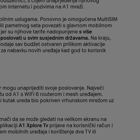
oduzetnici, s ciljem unaprjeđenja njihovog
nom internetu i pozivima na A1 mreži.
 mobilnim uslugama. Ponovno je omogućena MultiSIM
ta ili pametnog sata povezati s glavnom mobilnom
 jer su njihove tarife nadopunjene
s više
o poslovati u svim susjednim državama.
Na kraju,
dodaje sav budžet ostvaren prilikom aktivacije
ti za nabavku novih uređaja kad god to korisnik
r mogu unaprijediti svoje poslovanje. Najveći
žu od A1 s WiFi 6 routerom i mesh uređajem.
vaki kutak ureda bio pokriven vrhunskom mrežom uz
nači da se može gledati na velikom ekranu na
plikaciji
A1 Xplore Tv
prijave na korisnički račun i
 mobilnih uređaja i korištenje dva TV ili