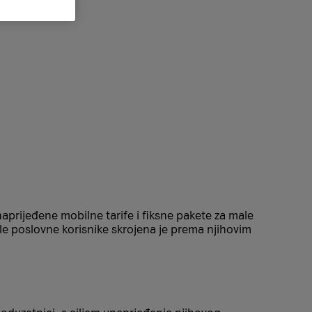
aprijeđene mobilne tarife i fiksne pakete za male
le poslovne korisnike skrojena je prema njihovim