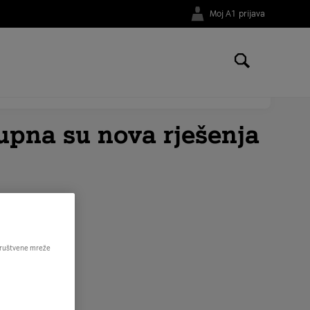
Moj A1 prijava
li na broj telefona
01 4691 181
.
upna su nova rješenja
 društvene mreže