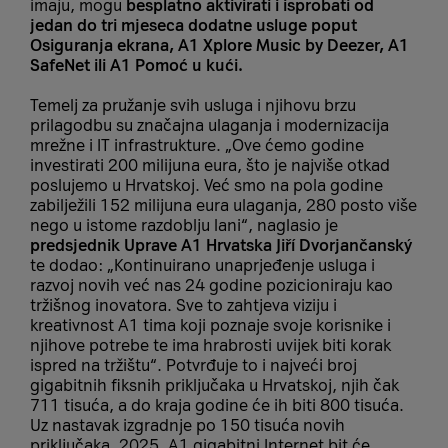
imaju, mogu
besplatno aktivirati i isprobati od
jedan do tri mjeseca dodatne usluge poput
Osiguranja ekrana, A1 Xplore Music by Deezer, A1
SafeNet ili A1 Pomoć u kući.
Temelj za pružanje svih usluga i njihovu brzu
prilagodbu su značajna ulaganja i modernizacija
mrežne i IT infrastrukture. „Ove ćemo godine
investirati 200 milijuna eura, što je najviše otkad
poslujemo u Hrvatskoj. Već smo na pola godine
zabilježili 152 milijuna eura ulaganja, 280 posto više
nego u istome razdoblju lani“, naglasio je
predsjednik Uprave A1 Hrvatska Jiří Dvorjančanský
te dodao: „Kontinuirano unaprjeđenje usluga i
razvoj novih već nas 24 godine pozicioniraju kao
tržišnog inovatora. Sve to zahtjeva viziju i
kreativnost A1 tima koji poznaje svoje korisnike i
njihove potrebe te ima hrabrosti uvijek biti korak
ispred na tržištu“. Potvrđuje to i najveći broj
gigabitnih fiksnih priključaka u Hrvatskoj, njih čak
711 tisuća, a do kraja godine će ih biti 800 tisuća.
Uz nastavak izgradnje po 150 tisuća novih
priključaka, 2025. A1 gigabitni Internet bit će