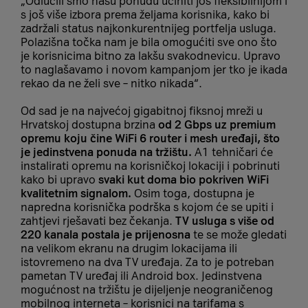
„Odlučili smo našu ponudu učiniti još fleksibilnijom i
s još više izbora prema željama korisnika, kako bi
zadržali status najkonkurentnijeg portfelja usluga.
Polazišna točka nam je bila omogućiti sve ono što
je korisnicima bitno za lakšu svakodnevicu. Upravo
to naglašavamo i novom kampanjom jer tko je ikada
rekao da ne želi sve – nitko nikada“.
Od sad je na najvećoj gigabitnoj fiksnoj mreži u
Hrvatskoj dostupna brzina
od 2 Gbps uz premium
opremu koju čine WiFi 6 router i mesh uređaji, što
je jedinstvena ponuda na tržištu.
A1 tehničari će
instalirati opremu na korisničkoj lokaciji i pobrinuti
kako bi upravo
svaki kut doma bio pokriven WiFi
kvalitetnim signalom.
Osim toga, dostupna je
napredna korisnička podrška s kojom će se upiti i
zahtjevi rješavati bez čekanja.
TV usluga s više od
220 kanala postala je prijenosna
te se može gledati
na velikom ekranu na drugim lokacijama ili
istovremeno na dva TV uređaja. Za to je potreban
pametan TV uređaj ili Android box. Jedinstvena
mogućnost na tržištu je dijeljenje neograničenog
mobilnog interneta – korisnici na tarifama s