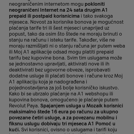
neograničenim internetom mogu
pokloniti
neograničeni Internet na 24 sata drugim A1
prepaid ili postpaid korisnicima
i tako svakoga
mjeseca. Novost za korisnike bonova je mogućnost
plaćanja tarife tri ili šest mjeseci unaprijed uz
popust, tako da osim što štede ne moraju brinuti o
stanju na računu i isteku tarife. Također, više ne
moraju razmišljati ni o stanju računa jer putem weba
ili Moj A1 aplikacije odsad mogu platiti prepaid
tarifu bez kupovine bona. Svim tim uslugama može
se jednostavno upravljati, aktivirati nove ili ih
deaktivirati bez ugovorne obveze, isprobavati
dodatne usluge ili plaćati bonove i račune kroz Moj
A1 aplikaciju koja je nadograđena i
pojednostavljena za još bolje korisničko iskustvo.
Kako bi se ubrzalo plaćanje na A1 webshopu ili
kupovina bonova, omogućeno je plaćanje putem
Revolut Paya.
Spajanjem usluga u Mozaik korisnici
maksimalno štede 16 eura po računu za ukupno
povezane četiri usluge, a za povezanu mobilnu i
fiksnu uslugu dobivaju tri mjeseca A1 Pomoć u
kući.
Svi korisnici, ovisno o uslugama i tarifi koju