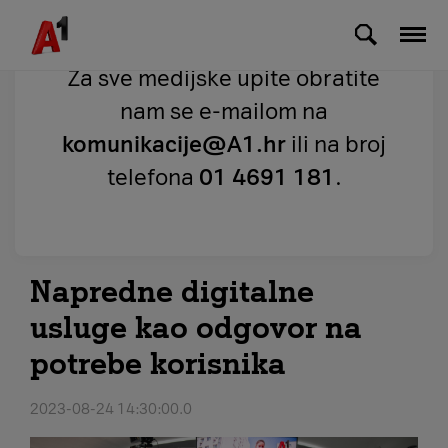
Skip to Main Content
Za sve medijske upite obratite
nam se e-mailom na
komunikacije@A1.hr
ili na broj
telefona
01 4691 181
.
Napredne digitalne
usluge kao odgovor na
potrebe korisnika
2023-08-24 14:30:00.0