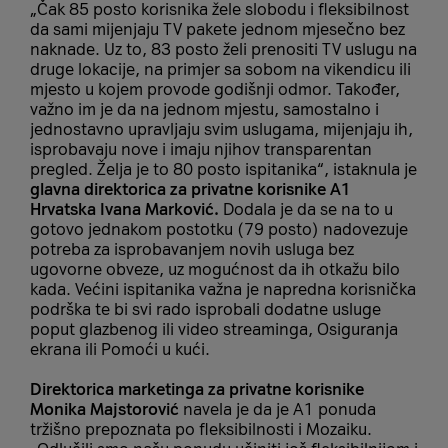
„Čak 85 posto korisnika žele slobodu i fleksibilnost
da sami mijenjaju TV pakete jednom mjesečno bez
naknade. Uz to, 83 posto želi prenositi TV uslugu na
druge lokacije, na primjer sa sobom na vikendicu ili
mjesto u kojem provode godišnji odmor. Također,
važno im je da na jednom mjestu, samostalno i
jednostavno upravljaju svim uslugama, mijenjaju ih,
isprobavaju nove i imaju njihov transparentan
pregled. Želja je to 80 posto ispitanika“, istaknula je
glavna direktorica za privatne korisnike A1
Hrvatska Ivana Marković.
Dodala je da se na to u
gotovo jednakom postotku (79 posto) nadovezuje
potreba za isprobavanjem novih usluga bez
ugovorne obveze, uz mogućnost da ih otkažu bilo
kada. Većini ispitanika važna je napredna korisnička
podrška te bi svi rado isprobali dodatne usluge
poput glazbenog ili video streaminga, Osiguranja
ekrana ili Pomoći u kući.
Direktorica marketinga za privatne korisnike
Monika Majstorović
navela je da je A1 ponuda
tržišno prepoznata po fleksibilnosti i Mozaiku.