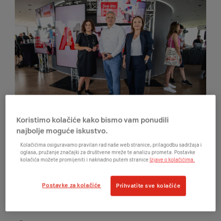
Koristimo kolačiće kako bismo vam ponudili
najbolje moguće iskustvo.
Zagreb, 24. kolovoza 2023. – A1 Hrvatska
Kolačićima osiguravamo pravilan rad naše web stranice, prilagodbu sadržaja i
predstavila je inovativne usluge i proizvode koji
oglasa, pružanje značajki za društvene mreže te analizu prometa. Postavke
odgovaraju novim potrebama i očekivanjima
kolačića možete promijeniti i naknadno putem stranice
Izjave o kolačićima.
korisnika, koje su u digitalno doba sve veće i
dinamičnije. Istraživanjem, koje je provela agencija
KVAKA na uzorku od 500 ispitanika, potvrđeno je da
Postavke za kolačiće
Prihvatite sve kolačiće
91 posto korisnika posebno važnim smatra
kvalitetan WiFi signal u svakom kutku doma.