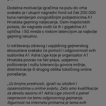
Dodatna motivacija igračima na putu do vrha
svakako je i ukupni nagradni fond od čak 200.000
kuna namijenjen ovogodišnjim pobjednicima A1
Hrvatska gejming natjecanja. Osim majstorskih
poteza, do nagrada vodit će ih i gigabitne A1
optička i 5G mreža s niskom latencijom za najbolje
gejming iskustvo.
U održavanju zdravog i uspješnog gejmerskog
ekosustava svakako će pomoći i odgovornost svih
sudionika A1 Adria Lige koje je organizator A1
Hrvatska pozvao na fair-playa, uzajamno
poštovanje i nultu toleranciju govora mržnje,
diskriminacije ili drugog oblika toksičnog online
ponašanja.
„Uz brojne prednosti, igrači su izloženi i
opasnostima u online svijetu. Zato smo kvalifikacije
za devetu sezonu A1 Adria Lige otvorili s panel
raspravom na temu odgovornog gejmanja.
Sigurnost na internetu primarna je tema svih