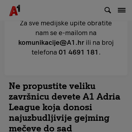
Skip to Main Content
Za sve medijske upite obratite
nam se e-mailom na
komunikacije@A1.hr
ili na broj
telefona
01 4691 181
.
Ne propustite veliku
završnicu devete A1 Adria
League koja donosi
najuzbudljivije gejming
mečeve do sad