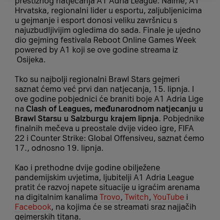
prestižnog natjecanja A1 Adria League. Naime, A1
Hrvatska, regionalni lider u esportu, zaljubljenicima
u gejmanje i esport donosi veliku završnicu s
najuzbudljivijim ogledima do sada. Finale je ujedno
dio gejming festivala Reboot Online Games Week
powered by A1 koji se ove godine streama iz
Osijeka.
Tko su najbolji regionalni Brawl Stars gejmeri
saznat ćemo već prvi dan natjecanja, 15. lipnja. I
ove godine pobjednici će braniti boje A1 Adria Lige
na
Clash of Leagues, međunarodnom natjecanju u
Brawl Starsu u Salzburgu krajem lipnja
. Pobjednike
finalnih mečeva u preostale dvije video igre, FIFA
22 i Counter Strike: Global Offensiveu, saznat ćemo
17., odnosno 19. lipnja.
Kao i prethodne dvije godine obilježene
pandemijskim uvjetima, ljubitelji A1 Adria League
pratit će razvoj napete situacije u igraćim arenama
na digitalnim kanalima
Trovo
,
Twitch
,
YouTube
i
Facebook
, na kojima će se streamati sraz najjačih
gejmerskih titana.