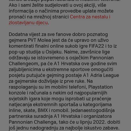
Ako i sami želite sudjelovati u ovoj akciji, više
informacija o načinima provedbe uplate možete
pronaći na mrežnoj stranici
Centra za nestalu i
zlostavljanu djecu
.
Dodatna vijest za sve fanove dobro poznatog
gejmera PVT Molea jest da će upravo on uživo
komentirati finalni online sukob igre FIFA22 i to iz
pop-up studija u Osijeku. Naime, završnice lige
održavaju se istovremeno s osječkim Pannonian
Challengeom, pa će A1 Hrvatska ove godine svim
zaljubljenicima u ekstremne sportove omogućiti
posjetu putujuće gejming postaje A1 Adria League
za gejmerske doživljaje iz prve ruke. Na
raspolaganju su im mobilni telefoni, Playstation
konzole i računala s nekim od najpopularnijih
svjetskih igara koje mogu isprobati uz praćenje
natjecanja ekstremnih sportaša u kategorijama
inline, skate, BMX i romobil. Jedanaestogodišnja
partnerska suradnja A1 Hrvatska i organizatora
Pannonian Challenga, tako će u lipnju 2022. dobiti
još jednu nadogradnju za najbolje iskustvo zabave.