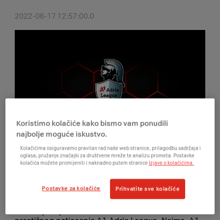
2022-06-17 12:57:00.0
Koristimo kolačiće kako bismo vam ponudili
najbolje moguće iskustvo.
Kolačićima osiguravamo pravilan rad naše web stranice, prilagodbu sadržaja i
oglasa, pružanje značajki za društvene mreže te analizu prometa. Postavke
kolačića možete promijeniti i naknadno putem stranice
Izjave o kolačićima.
Postavke za kolačiće
Prihvatite sve kolačiće
Zagreb, 14. lipnja 2022. – Vrhunski profesionalci u
esportu spremni su za još jedan izbor najboljeg
među njima jer kreće finale devete sezone