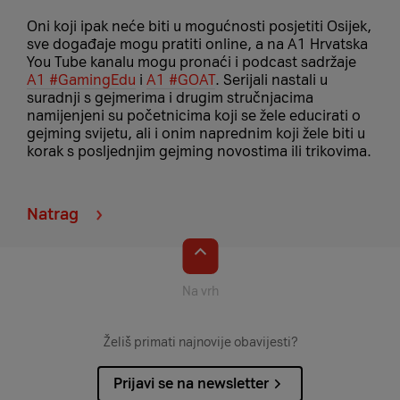
Oni koji ipak neće biti u mogućnosti posjetiti Osijek,
sve događaje mogu pratiti online, a na A1 Hrvatska
You Tube kanalu mogu pronaći i podcast sadržaje
A1 #GamingEdu
i
A1 #GOAT
. Serijali nastali u
suradnji s gejmerima i drugim stručnjacima
namijenjeni su početnicima koji se žele educirati o
gejming svijetu, ali i onim naprednim koji žele biti u
korak s posljednjim gejming novostima ili trikovima.
Natrag
Na vrh
Želiš primati najnovije obavijesti?
Prijavi se na newsletter