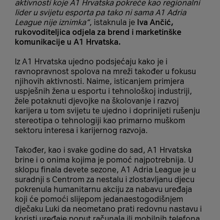
aktivnosti koje A1 Hrvatska pokreće kao regionalni
lider u svijetu esporta pa tako ni sama A1 Adria
League nije iznimka“
, istaknula je
Iva Ančić,
rukovoditeljica odjela za brend i marketinške
komunikacije u A1 Hrvatska.
Iz A1 Hrvatska ujedno podsjećaju kako je i
ravnopravnost spolova na mreži također u fokusu
njihovih aktivnosti. Naime, isticanjem primjera
uspješnih žena u esportu i tehnološkoj industriji,
žele potaknuti djevojke na školovanje i razvoj
karijera u tom svijetu te ujedno i doprinijeti rušenju
stereotipa o tehnologiji kao primarno muškom
sektoru interesa i karijernog razvoja.
Također, kao i svake godine do sad, A1 Hrvatska
brine i o onima kojima je pomoć najpotrebnija. U
sklopu finala devete sezone, A1 Adria League je u
suradnji s Centrom za nestalu i zlostavljanu djecu
pokrenula humanitarnu akciju za nabavu uređaja
koji će pomoći slijepom jedanaestogodišnjem
dječaku Luki da neometano prati redovnu nastavu i
koristi uređaje poput računala ili mobilnih telefona.