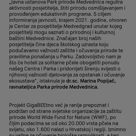
„Javna ustanova Park prirode Medvednica regulira
aktivnosti posjetitelja, štiti prirodu osmišljavanjem i
provođenjem edukativnih programa. S ciljem
informiranja javnosti, krajem 2021. godine, otvoren
je Centar za posjetitelje Medvedgrad unutar kojeg
posjetitelji mogu saznati o prirodnoj i kulturnoj
baštini Medvednice. Značajan broj naših
posjetitelja čine djeca školskog uzrasta koju
podučavamo važnosti zaštite i očuvanja prirode te
pravilima ponašanja u Parku. Zadovoljstvo nam je
što će hoteli za solitarne pčele obogatiti ponudu
našeg Centra i Parka i pridonijeti širenju svijesti o
njihovoj važnosti djelovanja za opstanak i očuvanje
ekosustava“, istaknula je
dr.sc. Marina Popijač,
ravnateljica Parka prirode Medvednica
.
Projekt GigaBEEtno već je ranije prepoznat i
podržan od strane svjetske organizacije za zaštitu
prirode World Wide Fund for Nature (WWF), po
čijim podacima se od oko 20.000 vrsta pčela na
svijetu, oko 1.600 nalazi u Hrvatskoj i regiji. Iznimno
su važne za očuvanje biološke raznolikosti, a bez