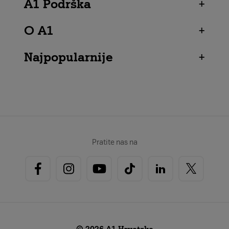
A1 Podrška
+
O A1
+
Najpopularnije
+
Pratite nas na