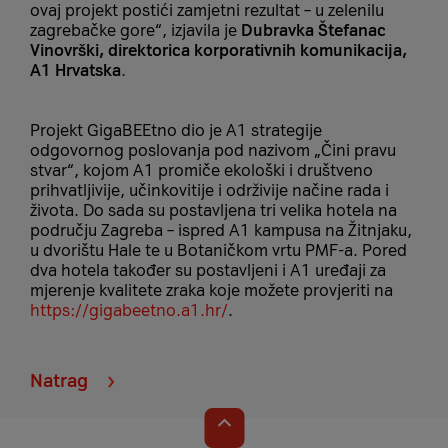
ovaj projekt postići zamjetni rezultat – u zelenilu
zagrebačke gore“, izjavila je
Dubravka Štefanac
Vinovrški, direktorica korporativnih komunikacija,
A1 Hrvatska
.
Projekt GigaBEEtno dio je A1 strategije
odgovornog poslovanja pod nazivom „Čini pravu
stvar“, kojom A1 promiče ekološki i društveno
prihvatljivije, učinkovitije i održivije načine rada i
života. Do sada su postavljena tri velika hotela na
području Zagreba – ispred A1 kampusa na Žitnjaku,
u dvorištu Hale te u Botaničkom vrtu PMF-a. Pored
dva hotela također su postavljeni i A1 uređaji za
mjerenje kvalitete zraka koje možete provjeriti na
https://gigabeetno.a1.hr/
.
Natrag