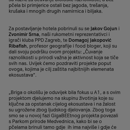
pčela bi primjerice ostali bez jagoda, trešanja,
krušaka i mnogih drugih namirnica i biljaka.
Za postavljanje hotela pobrinuli su se
Jakov Gojun
i
Zvonimir Srna
, naši rukometni reprezentativci i
igrači kluba PPD Zagreb, te
Domagoj Jakopović
Ribafish
, profesor geografije i food bloger, koji su
dali svoju podršku ovom projektu: „Čuvanje
raznolikosti u prirodi važna je aktivnost koja se tiče
svih nas. Uvijek ćemo pozdraviti projekte poput
ovoga, kojima je cilj zaštita najbitnijih elemenata
ekosustava“.
„Briga o okolišu je oduvijek bila fokus u A1, a s ovim
projektom djelujemo na skupinu životinja koje su
ključne za opstanak cijelog ekosustava i na žalost
su ugrožene zbog ljudskog djelovanja. Zbog toga
smo se u novoj fazi GigaBEEtnog projekta povezali
s Parkom prirode Medvednica, kako bi se o
pčelama brinuli tamo gdje ih ima najviše i gdje će