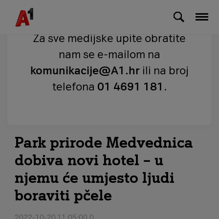
Skip to Main Content
Za sve medijske upite obratite
nam se e-mailom na
komunikacije@A1.hr
ili na broj
telefona
01 4691 181
.
Park prirode Medvednica
dobiva novi hotel – u
njemu će umjesto ljudi
boraviti pčele
2022-10-20 11:05:00.0