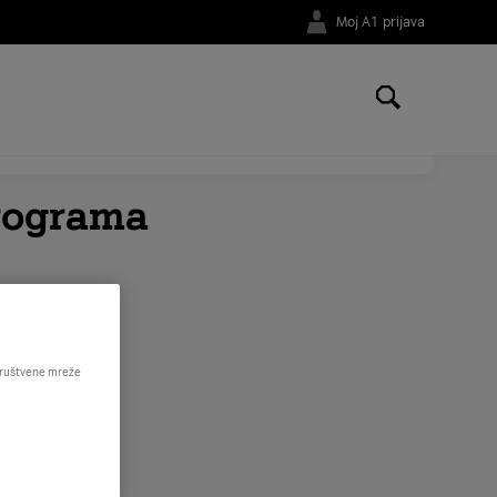
Moj A1 prijava
li na broj telefona
01 4691 181
.
programa
 društvene mreže