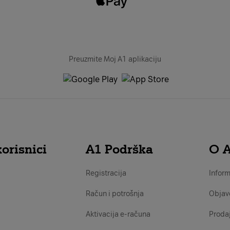
Preuzmite Moj A1 aplikaciju
orisnici
A1 Podrška
O 
Registracija
Inform
Račun i potrošnja
Objav
Aktivacija e-računa
Proda