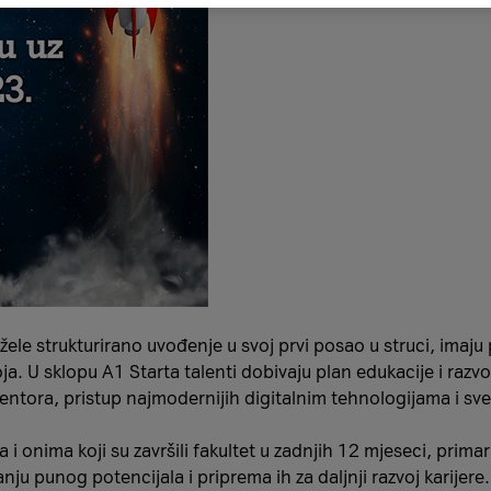
žele strukturirano uvođenje u svoj prvi posao u struci, imaju 
. U sklopu A1 Starta talenti dobivaju plan edukacije i razv
entora, pristup najmodernijih digitalnim tehnologijama i sv
 onima koji su završili fakultet u zadnjih 12 mjeseci, prim
anju punog potencijala i priprema ih za daljnji razvoj karijer