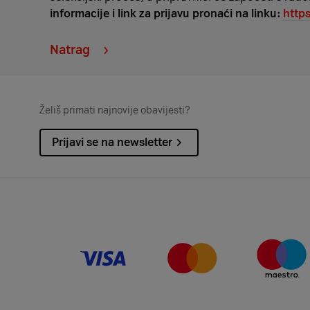
informacije i link za prijavu pronaći na linku:
http
Natrag
Želiš primati najnovije obavijesti?
Prijavi se na newsletter