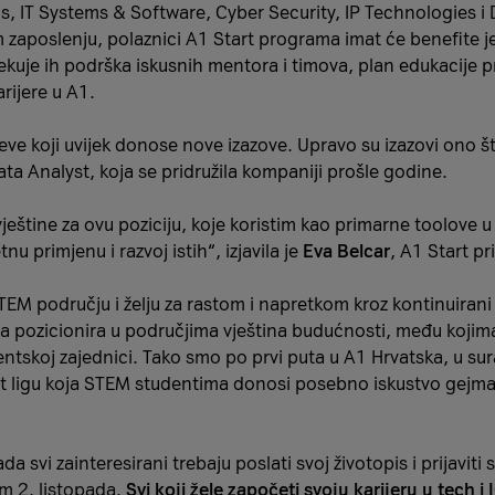
, IT Systems & Software, Cyber Security, IP Technologies i D
om zaposlenju, polaznici A1 Start programa imat će benefite 
ekuje ih podrška iskusnih mentora i timova, plan edukacije 
arijere u A1.
iljeve koji uvijek donose nove izazove. Upravo su izazovi ono 
Data Analyst, koja se pridružila kompaniji prošle godine.
ještine za ovu poziciju, koje koristim kao primarne toolove
u primjenu i razvoj istih“, izjavila je
Eva Belcar
, A1 Start p
M području i želju za rastom i napretkom kroz kontinuirani ra
a pozicionira u područjima vještina budućnosti, među kojima
dentskoj zajednici. Tako smo po prvi puta u A1 Hrvatska, u sur
t ligu koja STEM studentima donosi posebno iskustvo gejmanj
a svi zainteresirani trebaju poslati svoj životopis i prijaviti
om 2. listopada.
Svi koji žele započeti svoju karijeru u tech 