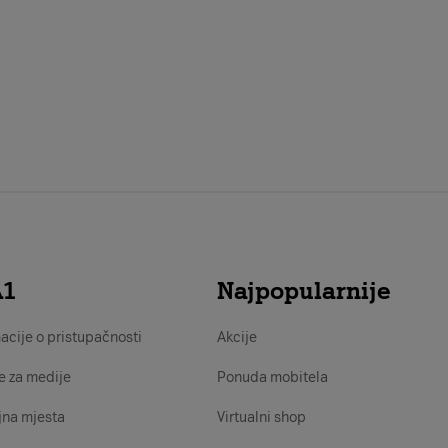
A1
Najpopularnije
acije o pristupačnosti
Akcije
e za medije
Ponuda mobitela
jna mjesta
Virtualni shop