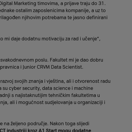
igital Marketing timovima, a prijave traju do 31.
jednake ostalim zaposlenicima kompanije, a uz to
prilagođen njihovim potrebama te jasno definirani
što mi daje dodatnu motivaciju za rad i učenje“,
 u svakodnevnom poslu. Fakultet mi je dao dobru
ripravnica i Junior CRVM Data Scientist.
zvoj svojih znanja i vještina, ali i otvorenost radu
 su cyber security, data science i machine
adnji s najistaknutijim tehničkim fakultetima u
a, ali i mogućnost sudjelovanja u organizaciji i
 se na željeno područje. Nakon toga slijedi
i ICT industriji kroz A1 Start mogu dodatne