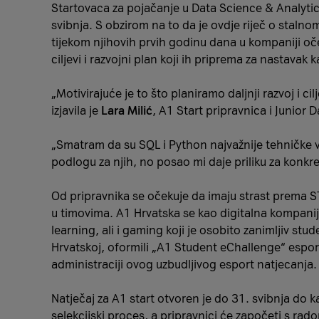
Startovaca za pojačanje u Data Science & Analytics
svibnja. S obzirom na to da je ovdje riječ o staln
tijekom njihovih prvih godinu dana u kompaniji oč
ciljevi i razvojni plan koji ih priprema za nastavak k
„Motivirajuće je to što planiramo daljnji razvoj i c
izjavila je
Lara Milić
, A1 Start pripravnica i Junior 
„Smatram da su SQL i Python najvažnije tehničke v
podlogu za njih, no posao mi daje priliku za konkretn
Od pripravnika se očekuje da imaju strast prema STE
u timovima. A1 Hrvatska se kao digitalna kompanij
learning, ali i gaming koji je osobito zanimljiv stu
Hrvatskoj, oformili „A1 Student eChallenge“ espor
administraciji ovog uzbudljivog esport natjecanja.
Natječaj za A1 start otvoren je do 31. svibnja do kad
selekcijski proces, a pripravnici će započeti s rad