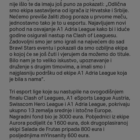
nije išlo te da imaju još puno za pokazati: „Odlična
smo ekipa sastavljena od igrača iz Hrvatske i Srbije.
Nećemo previše žaliti zbog poraza u prvome meču,
jednostavno tako je to u esportu. Najavljujem novi
pohod na osvajanje A1 Adria League kako bi i iduće
godine osigurali nastup na Clash of Leaguesu.
Zadovoljni smo jer smo igrali na najvećem do sad
Brawl Stars eventu i pokazali da smo ozbiljna ekipa
o kojoj će se još čuti i vjerujem da možemo do titule.
Bilo nam je to veliko iskustvo, upoznavanje i
druženje s drugim timovima, a imali smo i
najglasniju podršku od ekipe A1 Adria League koja
je bila s nama“.
Tri esport lige koje su nastupile na ovogodišnjem
finalu Clash of Leagues, A1 eSports League Austria,
Swisscom Hero League i A1 Adria League, pokrivaju
ukupno 13 zemalja srednje i istočne Europe.
Nagradni fond bio je 3000 eura. Pobjednici iz ekipe
Aurora podijelit će 1600 eura, dok drugoplasiranoj
ekipi Salada de Frutas pripada 800 eura i
posljednjima mYinsanity 600 eura.