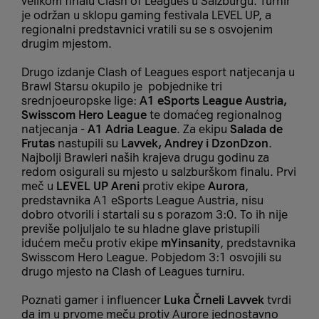
velikom finalu Clash of Leagues u Salzburgu. Turnir
je održan u sklopu gaming festivala LEVEL UP, a
regionalni predstavnici vratili su se s osvojenim
drugim mjestom.
Drugo izdanje Clash of Leagues esport natjecanja u
Brawl Starsu okupilo je pobjednike tri
srednjoeuropske lige:
A1 eSports League Austria,
Swisscom Hero League
te domaćeg regionalnog
natjecanja -
A1 Adria League
. Za ekipu
Salada de
Frutas
nastupili su
Lavvek, Andrey i DzonDzon
.
Najbolji Brawleri naših krajeva drugu godinu za
redom osigurali su mjesto u salzburškom finalu. Prvi
meč u
LEVEL UP Areni
protiv ekipe
Aurora
,
predstavnika A1 eSports League Austria, nisu
dobro otvorili i startali su s porazom 3:0. To ih nije
previše poljuljalo te su hladne glave pristupili
idućem meču protiv ekipe
mYinsanity
, predstavnika
Swisscom Hero League. Pobjedom 3:1 osvojili su
drugo mjesto na Clash of Leagues turniru.
Poznati gamer i influencer
Luka Črneli Lavvek
tvrdi
da im u prvome meču protiv Aurore jednostavno