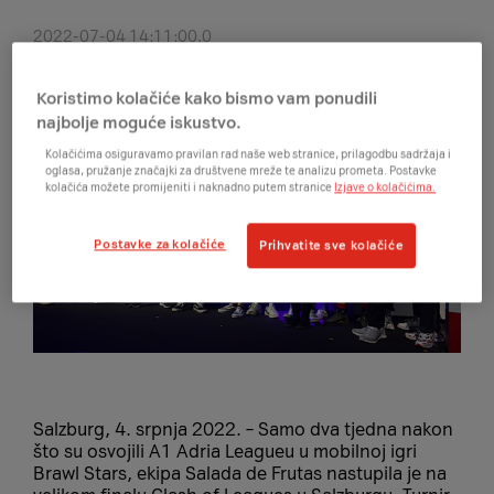
2022-07-04 14:11:00.0
Koristimo kolačiće kako bismo vam ponudili
najbolje moguće iskustvo.
Kolačićima osiguravamo pravilan rad naše web stranice, prilagodbu sadržaja i
oglasa, pružanje značajki za društvene mreže te analizu prometa. Postavke
kolačića možete promijeniti i naknadno putem stranice
Izjave o kolačićima.
Postavke za kolačiće
Prihvatite sve kolačiće
Salzburg, 4. srpnja 2022. – Samo dva tjedna nakon
što su osvojili A1 Adria Leagueu u mobilnoj igri
Brawl Stars, ekipa Salada de Frutas nastupila je na