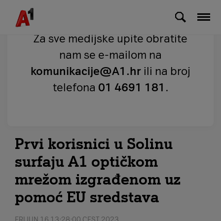
Skip to Main Content
Za sve medijske upite obratite
nam se e-mailom na
komunikacije@A1.hr
ili na broj
telefona
01 4691 181
.
Prvi korisnici u Solinu
surfaju A1 optičkom
mrežom izgrađenom uz
pomoć EU sredstava
FRI JUN 16 13:28:00 CEST 2023