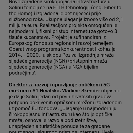
Novoizgrađena širokopojasna infrastruktura u
Solinu temelji se na FTTH tehnologiji (eng. Fiber to
the Home) i izgrađena je pet mjeseci prije
službenog roka. Ukupna ulaganja iznose više od 2,1
milijuna eura. Realizacijom projekta omogućen je
najmoderniji, fiksni pristup internetu za gotovo 3
tisuće kućanstava. Projekt je sufinanciran iz
Europskog fonda za regionalni razvoj temeljem
Operativnog programa konkurentnost i kohezija
2014. – 2020., u sklopu Poziva 'Izgradnja mreža
sljedeće generacije (NGN)/pristupnih mreža
sljedeće generacije (NGA) u NGA bijelim
područjima'.
Direktor za razvoj i upravljanje optičkom i 5G
mrežom u A1 Hrvatska, Vladimir Skender
objasnio
je da je Solin jedan od prvih hrvatskih gradova
potpuno pokrivenih optičkom mrežom izgrađenom
uz pomoć EU fondova. „Ulaganje u najmoderniju
širokopojasnu infrastrukturu kao što je optička
mreža, osnova je razvoja poduzetništva,
unaprjeđenja turističke ponude te za građane
pouzdanog i sigurnog pristupa internetu. Hvala