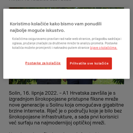
Koristimo kolačiće kako bismo vam ponudili
najbolje moguće iskustvo.
Kolačićima osiguravamo pravilan rad naše web stranice, prilagodbu sadržaja i
oglasa, pružanje značajki za društvene mreže te analizu prometa. Postavke
kolačića možete promijeniti i naknadno putem stranice
Izjave o kolačićima.
Postavke za kolačiće
Prihvatite sve kolačiće
Solin, 16. lipnja 2022. – A1 Hrvatska završila je s
izgradnjom širokopojasne pristupne fiksne mreže
nove generacije u Solinu koja omogućava gigabitne
brzine interneta. Riječ je o području koje je bilo bez
širokopojasne infrastrukture, a sada prvi korisnici
već surfaju na najmodernijoj optičkoj mreži.