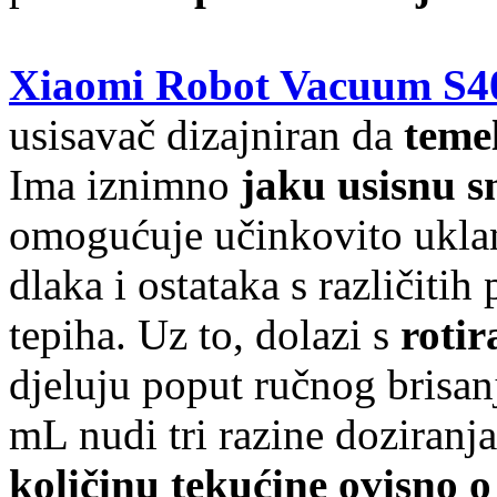
Xiaomi Robot Vacuum S4
usisavač dizajniran da
temel
Ima iznimno
jaku usisnu 
omogućuje učinkovito uklanj
dlaka i ostataka s različitih
tepiha. Uz to, dolazi s
roti
djeluju poput ručnog brisan
mL nudi tri razine doziranj
količinu tekućine ovisno 