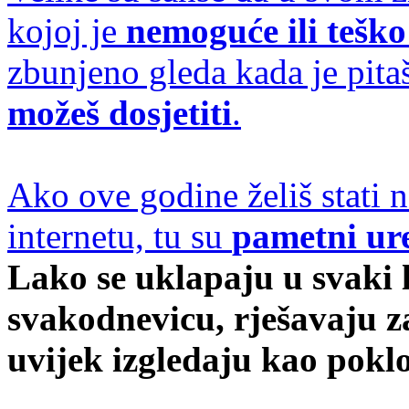
kojoj je
nemoguće ili teško
zbunjeno gleda kada je pita
možeš dosjetiti
.
Ako ove godine želiš stati n
internetu, tu su
pametni ur
Lako se uklapaju u svaki l
svakodnevicu, rješavaju za
uvijek izgledaju kao pokl