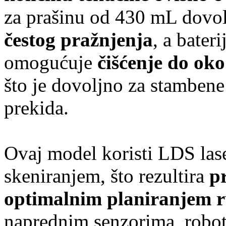
za prašinu od 430 mL dovol
čestog pražnjenja
, a bater
omogućuje
čišćenje do ok
što je dovoljno za stambene
prekida.
Ovaj model koristi LDS las
skeniranjem, što rezultira
p
optimalnim planiranjem ru
naprednim senzorima, robo