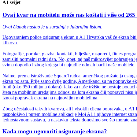
A1 svijet
Ovaj kvar na mobitelu može nas koštati i više od 265 €
Ovaj članak nastao je u suradnji s Jutarnjim listom.
Ugovaranjem police osiguranja ekran u A1 Hrvatska vaš će ekran biti os
klikova.
Fotografije, poruke, glazba, kontakti, bilješke, rasporedi, fitnes p
zamisliti normalni radni dan. No, opet, taj naš mikrosvijet pohranjen
svima dogodio i zbog kojega bi najradije odmah bacili naše mobitele.
Naime, prema istraživanje SquareTradea, američkog pružatelja usluga
ekran po satu. Prije samo dvije godine, Amerikanci su na popravke ekra
funti (oko 950 milijuna dolara). Iako za naše tržište ne postoje podac
šteta na mobilnim uređajima odnosi na lom ekrana čiji popravci nisu j
iznosi popravak ekrana na najnovijim mobitelima.
Zbog učestalosti takvih kvarova, ali i visokih cijena popravaka, u A1
raspoloživo i putem mobilne aplikacije Moj A1 i njihove internet stran
jednostavnom sustavu, u nastavku teksta donosimo sve što morate znati
Kada mogu ugovoriti osiguranje ekrana?