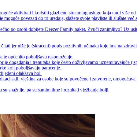
oguće aktivirati i koristiti glazbenu streaming uslugu koja nudi više 
e moguće povezati do tri uređaja, slažete svoje playliste ili slušate već 
 mjesečno po osobi dobijete Deezer Family paket. Zvuči zanimljivo? Uz 
te čitati jer niže je (skraćeni) popis pozitivnih učinaka koje ima na zdravlj
ra te općenito poboljšava raspoloženje.
prije događanja i trenutaka koje često doživljavamo uznemiravajuće (ispit
rke koji poboljšavaju pamćenje.
zlijeđeni olakšava bol.
nikacijskih vještina za osobe koje su povučene i zatvorene, omogućava 
 su snažnije, pa su samim time i rezultati vježbanja bolji.