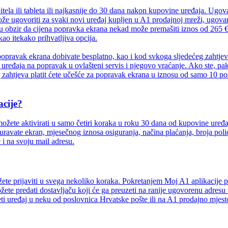
la ili tableta ili najkasnije do 30 dana nakon kupovine uređaja. Ugova
 može ugovoriti za svaki novi uređaj kupljen u A1 prodajnoj mreži, ugova
 u obzir da cijena popravka ekrana nekad može premašiti iznos od 265 €
o itekako prihvatljiva opcija.
 popravak ekrana dobivate besplatno, kao i kod svkoga sljedećeg zaht
 uređaja na popravak u ovlašteni servis i njegovo vraćanje. Ako ste, pak, 
ahtjeva platit ćete učešće za popravak ekrana u iznosu od samo 10 pos
acije?
ožete aktivirati u samo četiri koraka u roku 30 dana od kupovine uređa
uravate ekran, mjesečnog iznosa osiguranja, načina plaćanja, broja polic
 i na svoju mail adresu.
ete prijaviti u svega nekoliko koraka. Pokretanjem Moj A1 aplikacije pri
žete predati dostavljaču koji će ga preuzeti na ranije ugovorenu adresu 
jeti uređaj u neku od poslovnica Hrvatske pošte ili na A1 prodajno mje