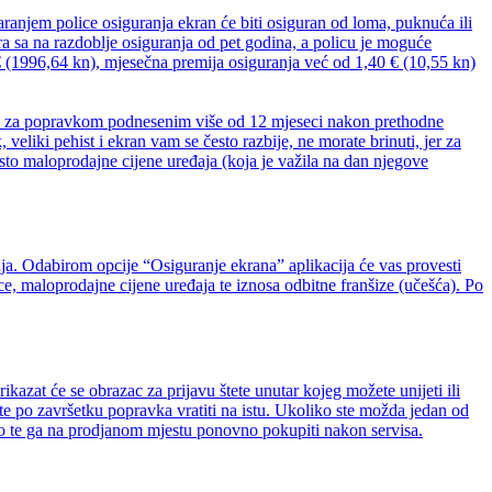
ranjem police osiguranja ekran će biti osiguran od loma, puknuća ili
ra sa na razdoblje osiguranja od pet godina, a policu je moguće
 (1996,64 kn), mjesečna premija osiguranja već od 1,40 € (10,55 kn)
jev za popravkom podnesenim više od 12 mjeseci nakon prethodne
veliki pehist i ekran vam se često razbije, ne morate brinuti, jer za
to maloprodajne cijene uređaja (koja je važila na dan njegove
ja. Odabirom opcije “Osiguranje ekrana” aplikacija će vas provesti
e, maloprodajne cijene uređaja te iznosa odbitne franšize (učešća). Po
kazat će se obrazac za prijavu štete unutar kojeg možete unijeti ili
te po završetku popravka vratiti na istu. Ukoliko ste možda jedan od
sto te ga na prodjanom mjestu ponovno pokupiti nakon servisa.