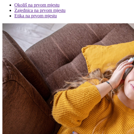
Okoliš na prvom mjestu
Zajednica na prvom mjestu
Etika na prvom mjestu