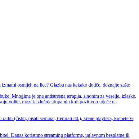
k izmami osmijeh na lice? Glazba nas itekako dotiče, doznajte zašto
buke. Mnogima je ona antistresna terapija, sinonim za veselje, izlaske,
koju volite, mozak izlučuje dopamin koji pozitivno utječe na
ti (čistiti, pisati seminar, trenirati itd.), krene playlista, krenete vi
bitel. Danas koristimo streaming platforme, uglavnom besplatne ili