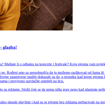
– glazba!
ća? Maštate li o odlasku na koncerte i festivale? Koja pjesma vam uvije
ili ne. Rođeni smo sa sposobnošću da ju možemo razlikovati od šuma ili 
 Brojne znanstvene studije dokazale su da, u trenutku kad krene pjesma 
ama i nesvjesno razvlačite osmijeh na licu.
 su reklame. Složit ćete se da nema ništa gore nego kad planirate nešto radi
lno slagale playliste i kad su se pjesme bez reklama prebacivale na mo