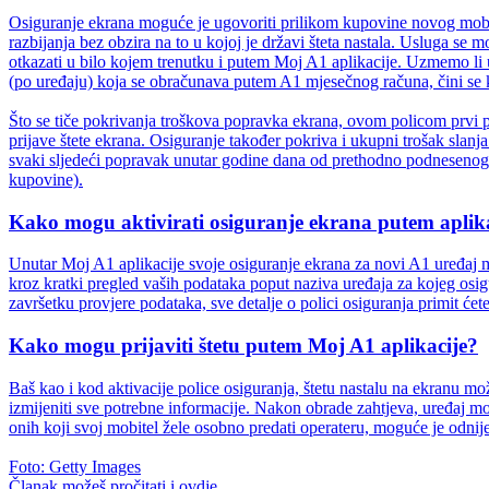
Osiguranje ekrana moguće je ugovoriti prilikom kupovine novog mobite
razbijanja bez obzira na to u kojoj je državi šteta nastala. Usluga se
otkazati u bilo kojem trenutku i putem Moj A1 aplikacije. Uzmemo li
(po uređaju) koja se obračunava putem A1 mjesečnog računa, čini se ka
Što se tiče pokrivanja troškova popravka ekrana, ovom policom prvi
prijave štete ekrana. Osiguranje također pokriva i ukupni trošak slanja
svaki sljedeći popravak unutar godine dana od prethodno podnesenog z
kupovine).
Kako mogu aktivirati osiguranje ekrana putem aplik
Unutar Moj A1 aplikacije svoje osiguranje ekrana za novi A1 uređaj m
kroz kratki pregled vaših podataka poput naziva uređaja za kojeg osig
završetku provjere podataka, sve detalje o polici osiguranja primit ćete
Kako mogu prijaviti štetu putem Moj A1 aplikacije?
Baš kao i kod aktivacije police osiguranja, štetu nastalu na ekranu mož
izmijeniti sve potrebne informacije. Nakon obrade zahtjeva, uređaj mo
onih koji svoj mobitel žele osobno predati operateru, moguće je odni
Foto: Getty Images
Članak možeš pročitati i
ovdje
.