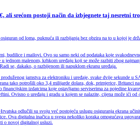
, ali srećom postoji način da izbjegnete taj nesretni tr
iguran od loma, puknuća ili razbijanja bez obzira na to u kojoj je drža
rogrami, budilice i mailovi. Ovo su samo neki od podataka koje svakodn
 je u jednom malenom, krhkom uređaju koji se može razbiti zbog najmanje
 Radi se, dakako, o razbijenom ili napuklom ekranu uređaja.
 produženog jamstva za elektroniku i uređaje, svake dvije sekunde u S
na tako potrošili oko 3,4 milijarde dolara, dok, primjerice, Britanci n
i o financijskim izdatcima koje ostavljamo serviserima za pojedine kvaro
eftini. Ovisno o uređaju i gradu u kojem se nalazite, cijena može ići od
 Hrvatska odlučili su svoju već postojeću uslugu osiguranja ekrana učin
ice. Ova digitalna inačica u svega nekoliko koraka omogućava ugovaranje
 o novoj digitalnoj usluzi.