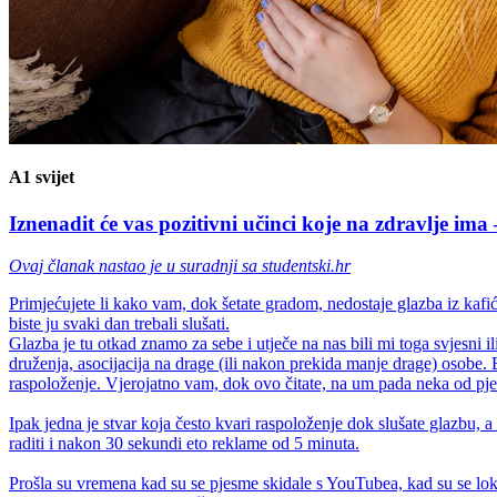
A1 svijet
Iznenadit će vas pozitivni učinci koje na zdravlje ima 
Ovaj članak nastao je u suradnji sa studentski.hr
Primjećujete li kako vam, dok šetate gradom, nedostaje glazba iz kafi
biste ju svaki dan trebali slušati.
Glazba je tu otkad znamo za sebe i utječe na nas bili mi toga svjesni 
druženja, asocijacija na drage (ili nakon prekida manje drage) osobe.
raspoloženje. Vjerojatno vam, dok ovo čitate, na um pada neka od pjes
Ipak jedna je stvar koja često kvari raspoloženje dok slušate glazbu, a to
raditi i nakon 30 sekundi eto reklame od 5 minuta.
Prošla su vremena kad su se pjesme skidale s YouTubea, kad su se loka