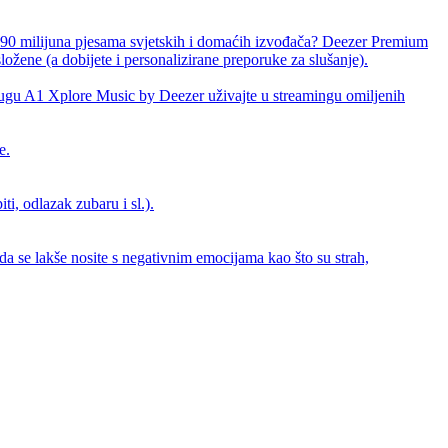
od 90 milijuna pjesama svjetskih i domaćih izvođača? Deezer Premium
složene (a dobijete i personalizirane preporuke za slušanje).
uslugu A1 Xplore Music by Deezer uživajte u streamingu omiljenih
e.
i, odlazak zubaru i sl.).
da se lakše nosite s negativnim emocijama kao što su strah,