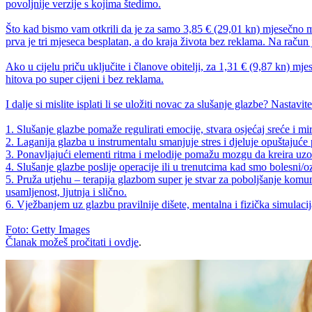
povoljnije verzije s kojima štedimo.
Što kad bismo vam otkrili da je za samo 3,85 € (29,01 kn) mjesečno m
prva je tri mjeseca besplatan, a do kraja života bez reklama. Na račun j
Ako u cijelu priču uključite i članove obitelji, za 1,31 € (9,87 kn)
hitova po super cijeni i bez reklama.
I dalje si mislite isplati li se uložiti novac za slušanje glazbe? Nastavi
1. Slušanje glazbe pomaže regulirati emocije, stvara osjećaj sreće i mi
2. Laganija glazba u instrumentalu smanjuje stres i djeluje opuštajuće 
3. Ponavljajući elementi ritma i melodije pomažu mozgu da kreira uzo
4. Slušanje glazbe poslije operacije ili u trenutcima kad smo bolesni/o
5. Pruža utjehu – terapija glazbom super je stvar za poboljšanje komu
usamljenost, ljutnja i slično.
6. Vježbanjem uz glazbu pravilnije dišete, mentalna i fizička simulacija
Foto: Getty Images
Članak možeš pročitati i
ovdje
.