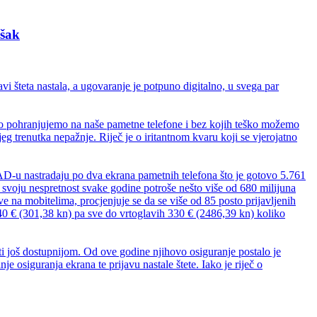
ošak
vi šteta nastala, a ugovaranje je potpuno digitalno, u svega par
evno pohranjujemo na naše pametne telefone i bez kojih teško možemo
g trenutka nepažnje. Riječ je o iritantnom kvaru koji se vjerojatno
AD-u nastradaju po dva ekrana pametnih telefona što je gotovo 5.761
a svoju nespretnost svake godine potroše nešto više od 680 milijuna
ve na mobitelima, procjenjuje se da se više od 85 posto prijavljenih
 40 € (301,38 kn) pa sve do vrtoglavih 330 € (2486,39 kn) koliko
iti još dostupnijom. Od ove godine njihovo osiguranje postalo je
 osiguranja ekrana te prijavu nastale štete. Iako je riječ o