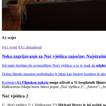
A1 svijet
#A1 svijet
#A1 aktualnosti
Neka zagrijavanje za Noć vještica započne: Najstrašn
Još malo brojimo do ovogodišnje Noći vještica, a to je znak da
odgled
Dobar filmski maraton podjednako je bitan kao biranje kostima ili ukr
Korisnici
A1 Filmskog paketa
mogu uživati u 11 besplatnih filmo
Halloweena čekaju horor hitovi poput „Noć vještica 2“, „Sirovo“, „Je
Noć vještica 2
U „Noći vještica 2“ („Halloween 2“)
Michael Myers je još uvijek n