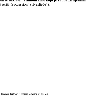
tom se suočava i s
duhom žene koja je vapila za njezinim
j seriji „Succession“ („Nasljeđe“).
 horor hitovi i remakeovi klasika.