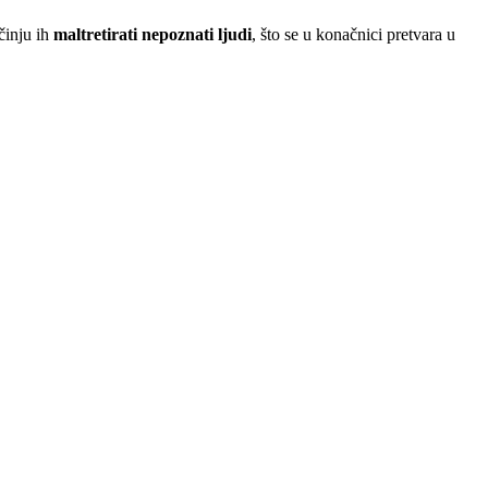
činju ih
maltretirati nepoznati ljudi
, što se u konačnici pretvara u