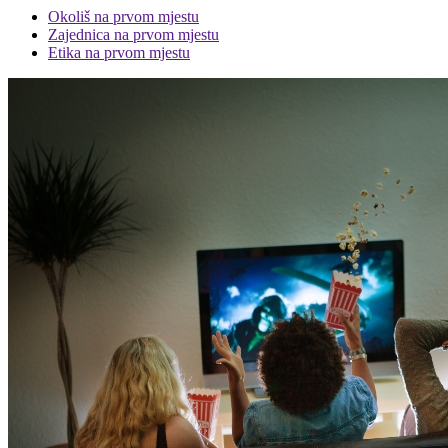
Okoliš na prvom mjestu
Zajednica na prvom mjestu
Etika na prvom mjestu