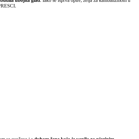
obudila ubojita glad
. Iako se isprva opire, želja za kanibalizmom u
FIPRESCI.