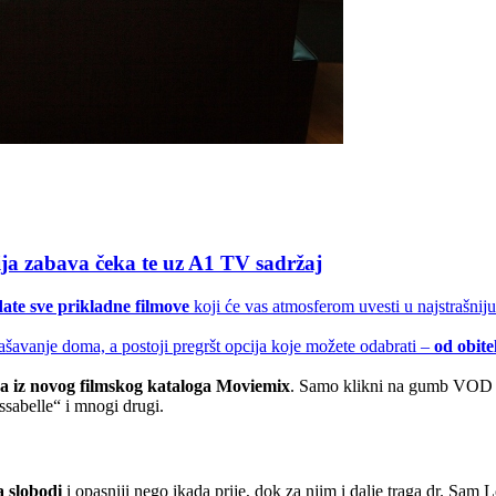
ija zabava čeka te uz A1 TV sadržaj
ate sve prikladne filmove
koji će vas atmosferom uvesti u najstrašnij
ašavanje doma, a postoji pregršt opcija koje možete odabrati –
od obite
va iz novog filmskog kataloga Moviemix
. Samo klikni na gumb VOD n
ssabelle“ i mnogi drugi.
a slobodi
i opasniji nego ikada prije, dok za njim i dalje traga dr. Sam 