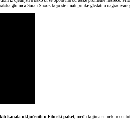
dom iz djetinjstva kako bi se oporavila od teške prometne nesreće. Pri
tralska glumica Sarah Snook koju ste imali prilike gledati u nagrađivano
ijskih kanala uključenih u Filmski paket
, među kojima su neki recentni