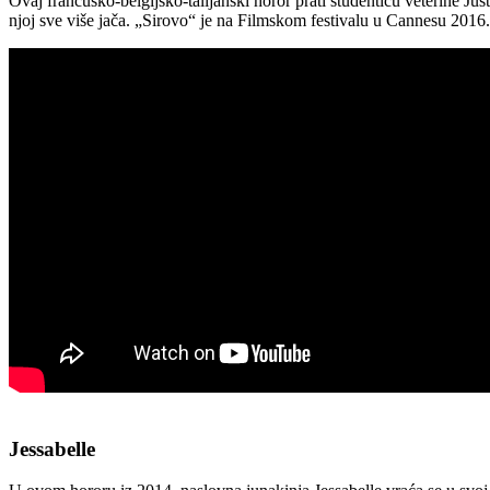
Ovaj francusko-belgijsko-talijanski horor prati studenticu veterine Ju
njoj sve više jača. „Sirovo“ je na Filmskom festivalu u Cannesu 2016
Jessabelle