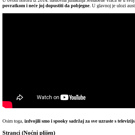
U ovom hororu iz 2014. naslovna junakinja Jessabelle vraća se u svoj 
povratkom i neće joj dopustiti da pobjegne
. U glavnoj je ulozi aus
Osim toga,
izdvojili smo i spooky sadržaj za sve uzraste s televiz
Stranci (Noćni plijen)