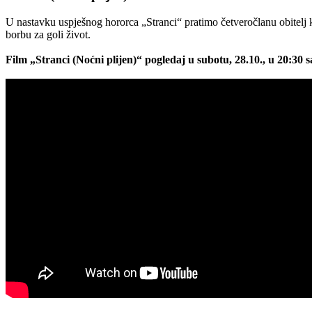
U nastavku uspješnog hororca „Stranci“ pratimo četveročlanu obitelj k
borbu za goli život.
Film „Stranci (Noćni plijen)“ pogledaj u subotu, 28.10., u 20:3