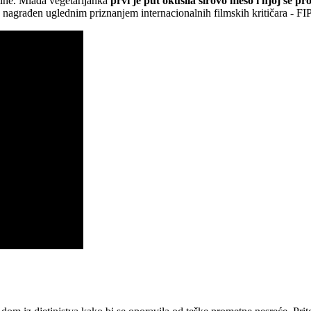
stine. Mlada vegetarijanka
prvi je put okusila sirovo meso i njoj se pr
. nagrađen uglednim priznanjem internacionalnih filmskih kritičara - 