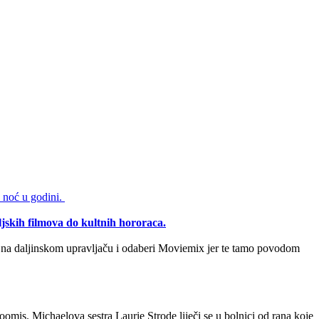
u noć u godini.
ljskih filmova do kultnih hororaca.
a daljinskom upravljaču i odaberi Moviemix jer te tamo povodom
Loomis. Michaelova sestra Laurie Strode liječi se u bolnici od rana koje