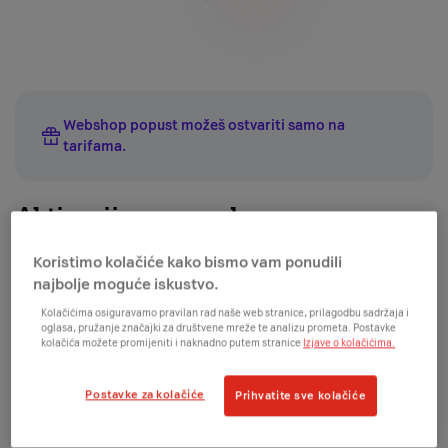
Webshop popust možeš ostvariti samo na
tarifama
.
Aktivacija nove usluge
Cijene su prikazane uz ugovornu obvezu na 24 mjeseca
Koristimo kolačiće kako bismo vam ponudili
za ugovaranje nove fiksne usluge.
najbolje moguće iskustvo.
Želiš aktivirati novu uslugu?
Kolačićima osiguravamo pravilan rad naše web stranice, prilagodbu sadržaja i
Želiš produljiti postojeću uslugu?
oglasa, pružanje značajki za društvene mreže te analizu prometa. Postavke
kolačića možete promijeniti i naknadno putem stranice
Izjave o kolačićima.
UREĐAJ
Postavke za kolačiće
Prihvatite sve kolačiće
€
€
odmah
+
/24mj