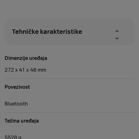
u
proizvoda
roku
u
od
A1
14
centrima
dana
Tehničke karakteristike
Dimenzije uređaja
272 x 41 x 48 mm
Povezivost
Bluetooth
Težina uređaja
5528 g