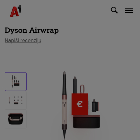
Svi uređaji
Dyson Airwrap
Napiši recenziju
€