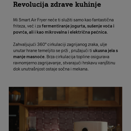
Revolucija zdrave kuhinje
Mi Smart Air Fryer neće ti služiti samo kao fantastična
friteza, već i za
fermentiranje jogurta, sušenje voća i
povrća, ali i kao mikrovalna i električna pećnica
.
Zahvaljujući 360° cirkulaciji zagrijanog zraka, ulje
unutar hrane temeljito se prži , pružajući ti
ukusna jela s
manje masnoće
. Brza cirkulacija topline osigurava
ravnomjerno zagrijavanje, stvarajući hrskavu vanjštinu
dok unutrašnjost ostaje sočna i mekana.