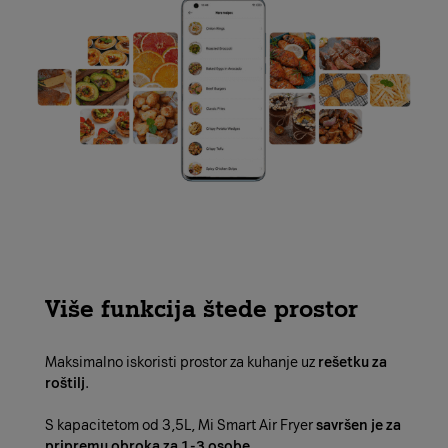
Više funkcija štede prostor
Maksimalno iskoristi prostor za kuhanje uz
rešetku za
roštilj
.
S kapacitetom od 3,5L, Mi Smart Air Fryer
savršen je za
pripremu obroka za 1-3 osobe
.