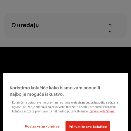
u
proizvoda
roku
u
od
A1
14
centrima
O uređaju
dana
Koristimo kolačiće kako bismo vam ponudili
najbolje moguće iskustvo.
Kolačićima osiguravamo pravilan rad naše web stranice, prilagodbu sadržaja i
oglasa, pružanje značajki za društvene mreže te analizu prometa. Postavke
kolačića možete promijeniti i naknadno putem stranice
Izjave o kolačićima.
Postavke za kolačiće
Prihvatite sve kolačiće