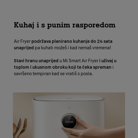
Kuhaj i s punim rasporedom
Air Fryer
podržava planirano kuhanje do 24 sata
unaprijed
pa kuhati možeš i kad nemaš vremena!
Stavi hranu unaprijed
u Mi Smart Air Fryer
i uživaj u
toplom i ukusnom obroku koji te čeka spreman
i
savršeno tempiran kad se vratiš s posla.