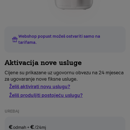
Webshop popust možeš ostvariti samo na
tarifama
.
Aktivacija nove usluge
Cijene su prikazane uz ugovornu obvezu na 24 mjeseca
za ugovaranje nove fiksne usluge.
Želiš aktivirati novu uslugu?
Želiš produljiti postojeću uslugu?
UREĐAJ
€
€
odmah
+
/24mj