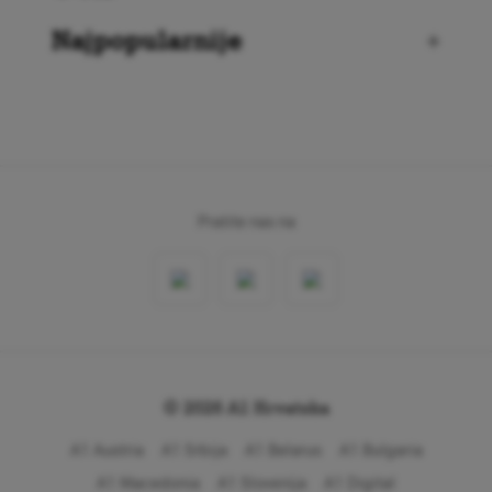
Najpopularnije
+
Pratite nas na
© 2026 A1 Hrvatska
A1 Austria
A1 Srbija
A1 Belarus
A1 Bulgaria
A1 Macedonia
A1 Slovenija
A1 Digital