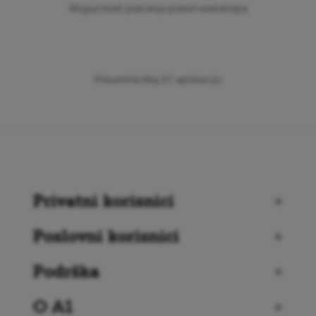
Mogućnosti plaćanja putem webshopa
Preuzmite Moj A1 aplikaciju
Privatni korisnici
+
Poslovni korisnici
+
Podrška
+
O A1
+