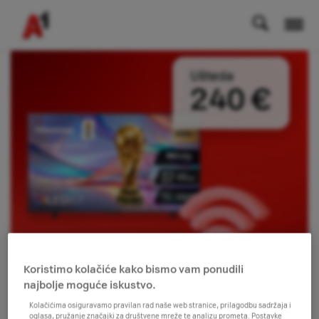
Koristimo kolačiće kako bismo vam ponudili
najbolje moguće iskustvo.
Kolačićima osiguravamo pravilan rad naše web stranice, prilagodbu sadržaja i
oglasa, pružanje značajki za društvene mreže te analizu prometa. Postavke