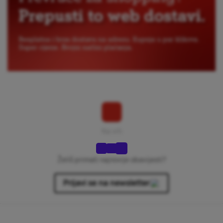
Na vrh
Želiš primati najnovije obavijesti?
Prijavi se na newsletter