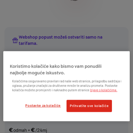
Webshop popust možeš ostvariti samo na
tarifama
.
Aktivacija nove usluge
Koristimo kolačiće kako bismo vam ponudili
najbolje moguće iskustvo.
Cijene su prikazane uz ugovornu obvezu na 24 mjeseca
za ugovaranje nove homebox usluge.
Kolačićima osiguravamo pravilan rad naše web stranice, prilagodbu sadržaja i
oglasa, pružanje značajki za društvene mreže te analizu prometa. Postavke
Želiš aktivirati novu uslugu?
kolačića možete promijeniti i naknadno putem stranice
Izjave o kolačićima.
Želiš produljiti postojeću uslugu?
Postavke za kolačiće
Prihvatite sve kolačiće
UREĐAJ
€
€
odmah
+
/24mj