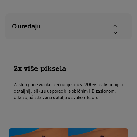
u
proizvoda
roku
u
od
A1
14
centrima
O uređaju
dana
2x više piksela
Zaslon pune visoke rezolucije pruža 200% realističniju i
detaljniju sliku u usporedbi s običnim HD zaslonom,
otkrivajući skrivene detalje u svakom kadru.