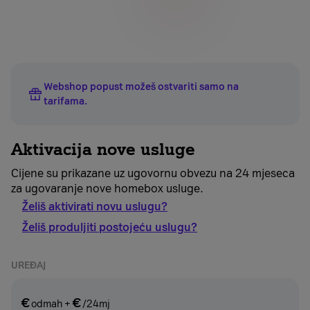
Webshop popust možeš ostvariti samo na
tarifama
.
Aktivacija nove usluge
Cijene su prikazane uz ugovornu obvezu na 24 mjeseca
za ugovaranje nove homebox usluge.
Želiš aktivirati novu uslugu?
Želiš produljiti postojeću uslugu?
UREĐAJ
€
€
odmah
+
/24mj