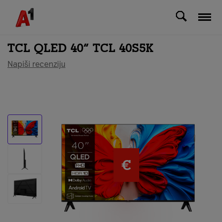
Svi uređaji
TCL QLED 40“ TCL 40S5K
Napiši recenziju
€