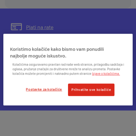
Otvorit
Plati na rate
će
se
modal
Otvorit
Besplatna dostava
Koristimo kolačiće kako bismo vam ponudili
s
će
najbolje moguće iskustvo.
informacijama
se
Kolačićima osiguravamo pravilan rad naše web stranice, prilagodbu sadržaja i
o
modal
Otvorit
14 dana da se predomisliš
oglasa, pružanje značajki za društvene mreže te analizu prometa. Postavke
mogućnosti
kolačića možete promijeniti i naknadno putem stranice
Izjave o kolačićima.
s
će
plaćanja
informacijama
se
na
o
modal
Postavke za kolačiće
Prihvatite sve kolačiće
Otvorit
Dostupnost u A1 centrima
rate
besplatnoj
s
će
dostavi
informacijama
se
o
modal
pravu
za
na
provjeru
povrat
dostupnosti