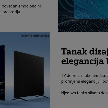
u, povećan emocionalni
a prostoriju.
Tanak diza
elegancija 
TV dolazi s metalnim, bez
profinjenu eleganciju i p
Njegova tanka silueta daje