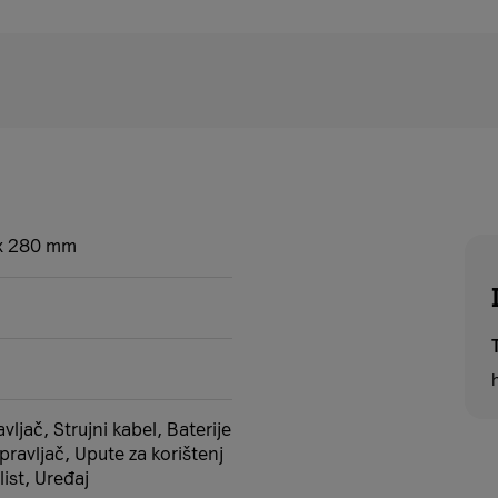
x 280 mm
avljač, Strujni kabel, Baterije
upravljač, Upute za korištenj
list, Uređaj