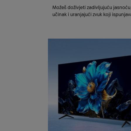
Možeš doživjeti zadivljujuću jasnoć
učinak i uranjajući zvuk koji ispunjav