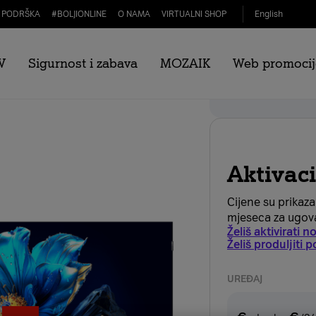
PODRŠKA
#
BOLJIONLINE
O NAMA
VIRTUALNI SHOP
English
V
Sigurnost i zabava
MOZAIK
Web promocij
Webshop popust
Aktivac
Cijene su prikaz
mjeseca za ugov
Želiš aktivirati 
Želiš produljiti
UREĐAJ