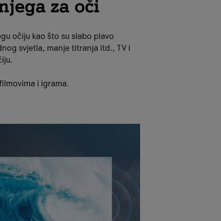
njega za oči
gu očiju kao što su slabo plavo
dnog svjetla, manje titranja itd., TV i
čiju.
 filmovima i igrama.