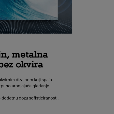
jn, metalna
bez okvira
okvirnim dizajnom koji spaja
otpuno uranjajuće gledanje.
 dodatnu dozu sofisticiranosti.