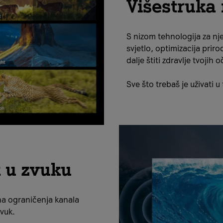
Višestruka 
S nizom tehnologija za nje
svjetlo, optimizacija priro
dalje štiti zdravlje tvojih o
Sve što trebaš je uživati u
k u zvuku
na ograničenja kanala
zvuk.