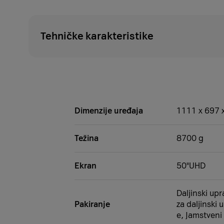
Tehničke karakteristike
Dimenzije uređaja
1111 x 697 
Težina
8700 g
Ekran
50"UHD
Daljinski upr
Pakiranje
za daljinski 
e, Jamstveni 