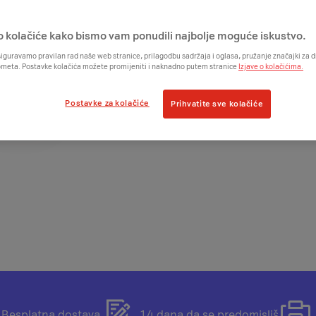
€
€
odmah
+
/2
€
o kolačiće kako bismo vam ponudili najbolje moguće iskustvo.
Ak
iguravamo pravilan rad naše web stranice, prilagodbu sadržaja i oglasa, pružanje značajki za
ometa. Postavke kolačića možete promijeniti i naknadno putem stranice
Izjave o kolačićima.
Postavke za kolačiće
Prihvatite sve kolačiće
Otvorit
Otvorit
Besplatna dostava
14 dana da se predomisliš