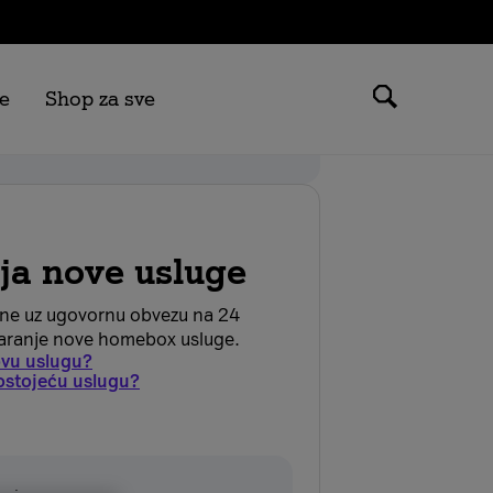
e
Shop za sve
 možeš ostvariti samo na tarifama
.
ija nove usluge
ane uz ugovornu obvezu na 24
aranje nove homebox usluge.
novu uslugu?
 postojeću uslugu?