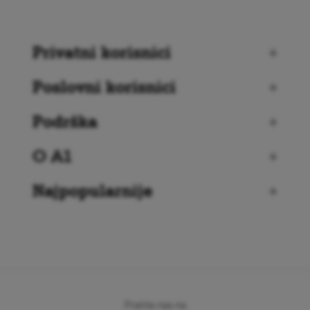
Privatni korisnici
+
Poslovni korisnici
+
Podrška
+
O A1
+
Najpopularnije
+
Pratite nas na