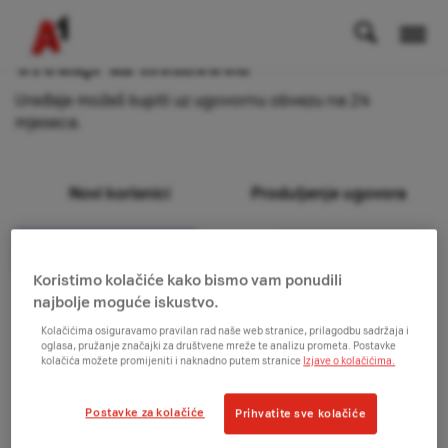
Uređaji uz Homebox
Uređaje možeš kupiti uz ugovornu obvezu na 24
mjeseca.
Novi korisnici
Produljenje ugovora
Filtriraj
Prvo popularni
10
Koristimo kolačiće kako bismo vam ponudili
najbolje moguće iskustvo.
Kolačićima osiguravamo pravilan rad naše web stranice, prilagodbu sadržaja i
oglasa, pružanje značajki za društvene mreže te analizu prometa. Postavke
kolačića možete promijeniti i naknadno putem stranice
Izjave o kolačićima.
Postavke za kolačiće
Prihvatite sve kolačiće