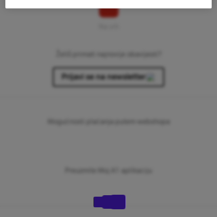
Na vrh
Želiš primati najnovije obavijesti?
Prijavi se na newsletter
Mogućnosti plaćanja putem webshopa
Preuzmite Moj A1 aplikaciju