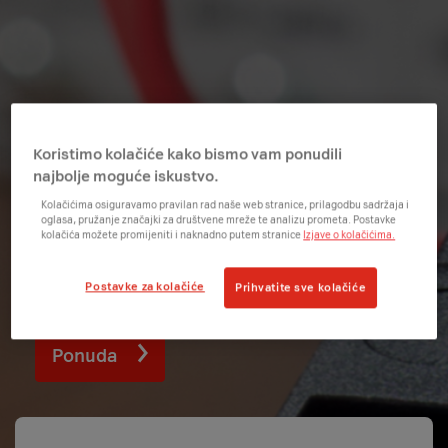
Ups, nešto je pošlo po
Koristimo kolačiće kako bismo vam ponudili
najbolje moguće iskustvo.
zlu.
Kolačićima osiguravamo pravilan rad naše web stranice, prilagodbu sadržaja i
oglasa, pružanje značajki za društvene mreže te analizu prometa. Postavke
Trenutno radimo na unaprjeđenju usluge zbog
kolačića možete promijeniti i naknadno putem stranice
Izjave o kolačićima.
čega kupnja privremeno nije moguća. U
međuvremenu možeš nastaviti pregledavati
Postavke za kolačiće
Prihvatite sve kolačiće
ponudu uređaja i usluga ili se vratiti na početak.
Ponuda