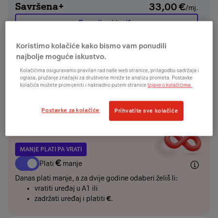
Savršena+
33,00
€
/mj.
Promijeni tarifu
Koristimo kolačiće kako bismo vam ponudili
najbolje moguće iskustvo.
UREĐAJ
Kolačićima osiguravamo pravilan rad naše web stranice, prilagodbu sadržaja i
oglasa, pružanje značajki za društvene mreže te analizu prometa. Postavke
kolačića možete promijeniti i naknadno putem stranice
Izjave o kolačićima.
€
€
odmah
+
/24mj
Želim uređaj platiti jednokratno ili karticom na
Postavke za kolačiće
rate i ostvariti dodatnih
€
popusta
Prihvatite sve kolačiće
MANJE PLATI PA VRATI
€
Plati
manje
Danas plati manje, a za dvije godine odaberi želiš li:
vratiti uređaj u A1 ili
zadržati uređaj i platiti
€
.