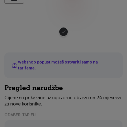
Odaberite
boju
uređaja
Webshop popust možeš ostvariti samo na
tarifama
.
Pregled narudžbe
Cijene su prikazane uz ugovornu obvezu na 24 mjeseca
za nove korisnike.
ODABERI TARIFU