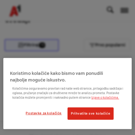
Uređaji
Filtriraj
Prvo popularni
10
Koristimo kolačiće kako bismo vam ponudili
Na vrh
najbolje moguće iskustvo.
Kolačićima osiguravamo pravilan rad naše web stranice, prilagodbu sadržaja i
oglasa, pružanje značajki za društvene mreže te analizu prometa. Postavke
Želiš primati najnovije obavijesti?
kolačića možete promijeniti i naknadno putem stranice
Izjave o kolačićima.
Prijavi se na newsletter
Postavke za kolačiće
Prihvatite sve kolačiće