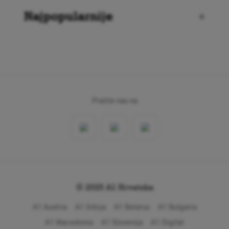
Najpopularnije
+
Pratite nas na
© 2025 A1 Hrvatska
A1 Austria
A1 Srbija
A1 Belarus
A1 Bulgaria
A1 Macedonia
A1 Slovenija
A1 Digital