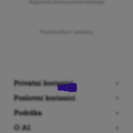
Mogućnosti plaćanja putem webshopa
Preuzmite Moj A1 aplikaciju
Privatni korisnici
+
Poslovni korisnici
+
Podrška
+
O A1
+