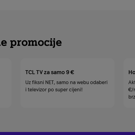
ne promocije
TCL TV za samo 9 €
Ho
Uz fiksni NET, samo na webu odaberi
Ak
i televizor po super cijeni!
€/m
brz