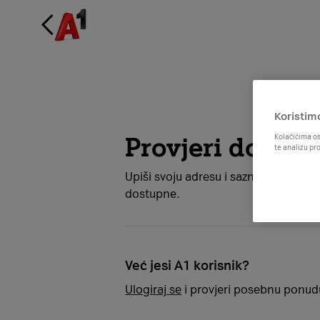
Koristim
Provjeri dostup
Kolačićima os
te analizu pr
Upiši svoju adresu i saznaj koje su ti
dostupne.
Već jesi A1 korisnik?
Ulogiraj se
i provjeri posebnu ponudu