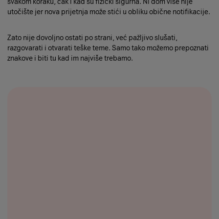
svakom koraku, čak i kad su fizički sigurna. Ni dom više nije
utočište jer nova prijetnja može stići u obliku obične notifikacije.
Zato nije dovoljno ostati po strani, već pažljivo slušati,
razgovarati i otvarati teške teme. Samo tako možemo prepoznati
znakove i biti tu kad im najviše trebamo.