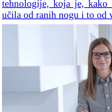
tehnologije, koja je, kako
učila od ranih nogu i to od 