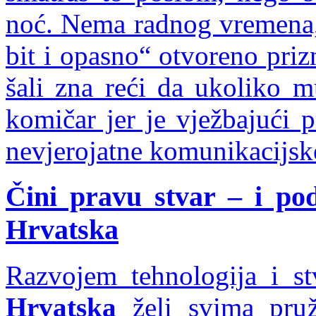
noć. Nema radnog vremena, 
bit i opasno“ otvoreno priz
šali zna reći da ukoliko m
komičar jer je vježbajući p
nevjerojatne komunikacijske
Čini pravu stvar – i po
Hrvatska
Razvojem tehnologija i s
Hrvatska
želi svima pruž