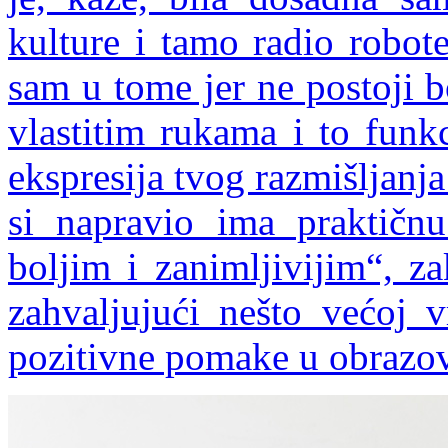
kulture i tamo radio robot
sam u tome jer ne postoji b
vlastitim rukama i to funkc
ekspresija tvog razmišljanja
si napravio ima praktičn
boljim i zanimljivijim“, z
zahvaljujući nešto većoj v
pozitivne pomake u obrazo