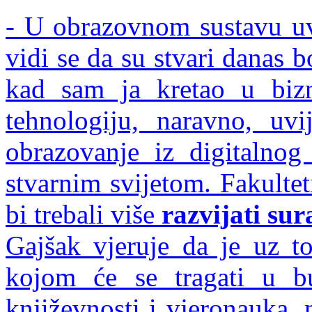
- U obrazovnom sustavu uvi
vidi se da su stvari danas 
kad sam ja kretao u biz
tehnologiju, naravno, uv
obrazovanje iz digitalnog
stvarnim svijetom. Fakulte
bi trebali više
razvijati sur
Gajšak vjeruje da je uz to
kojom će se tragati u b
književnosti i vjeronauka, 