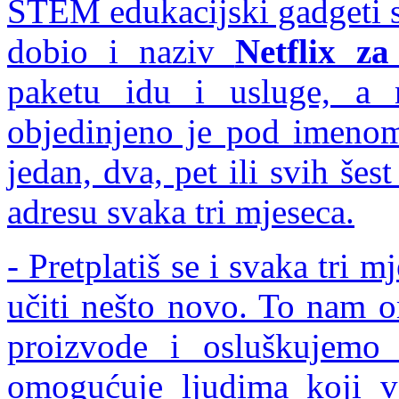
STEM edukacijski gadgeti se
dobio i naziv
Netflix za
paketu idu i usluge, a 
objedinjeno je pod imen
jedan, dva, pet ili svih šes
adresu svaka tri mjeseca.
- Pretplatiš se i svaka tri m
učiti nešto novo. To nam 
proizvode i osluškujemo 
omogućuje ljudima koji 