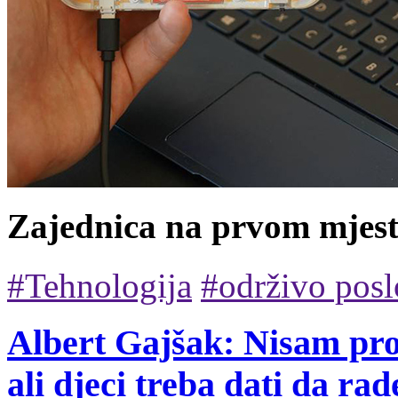
Zajednica na prvom mjes
#Tehnologija
#održivo posl
Albert Gajšak: Nisam pro
ali djeci treba dati da r