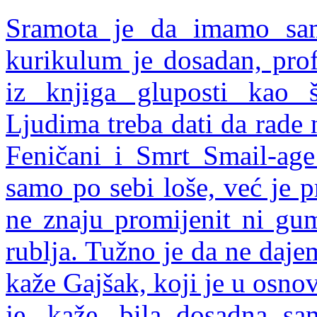
Sramota je da imamo sam
kurikulum je dosadan, prof
iz knjiga gluposti kao št
Ljudima treba dati da rade
Feničani i Smrt Smail-ag
samo po sebi loše, već je p
ne znaju promijenit ni gumi
rublja. Tužno je da ne daje
kaže Gajšak, koji je u osno
je, kaže, bila dosadna sa