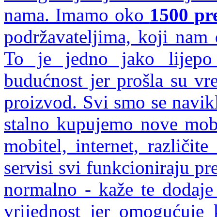
nama. Imamo oko
1500 pr
podržavateljima, koji nam d
To je jedno jako lijepo
budućnost jer prošla su vr
proizvod. Svi smo se navikl
stalno kupujemo nove mobit
mobitel, internet, različit
servisi svi funkcioniraju pr
normalno - kaže te dodaje
vrijednost jer omogućuje 