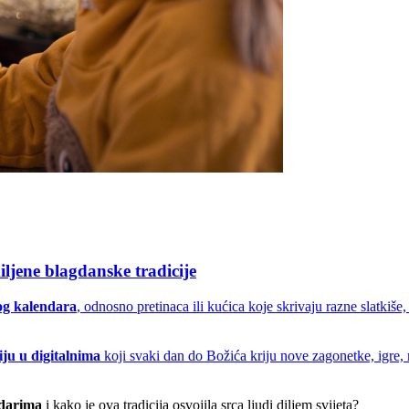
iljene blagdanske tradicije
og kalendara
, odnosno pretinaca ili kućica koje skrivaju razne slatkiše
iju u digitalnima
koji svaki dan do Božića kriju nove zagonetke, igre,
ndarima
i kako je ova tradicija osvojila srca ljudi diljem svijeta?