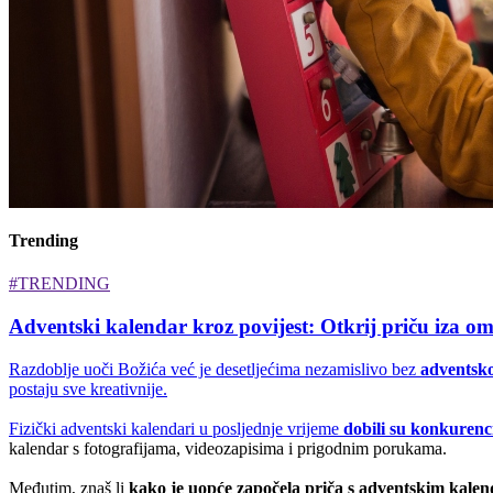
Trending
#TRENDING
Adventski kalendar kroz povijest: Otkrij priču iza om
Razdoblje uoči Božića već je desetljećima nezamislivo bez
adventsk
postaju sve kreativnije.
Fizički adventski kalendari u posljednje vrijeme
dobili su konkurenc
kalendar s fotografijama, videozapisima i prigodnim porukama.
Međutim, znaš li
kako je uopće započela priča s adventskim kale