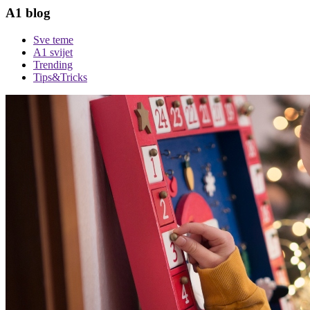
A1 blog
Sve teme
A1 svijet
Trending
Tips&Tricks