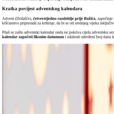
Kratka povijest adventskog kalendara
Advent (Došašće),
četverotjedno razdoblje prije Božića
, započinje
kršćanstvo pripremali za krštenje, da bi se od srednjeg vijeka isključ
Pitaš se zašto adventski kalendar onda ne pokriva cijelu adventsku s
kalendar započeti fiksnim datumom
i odabrati određeni broj dana k